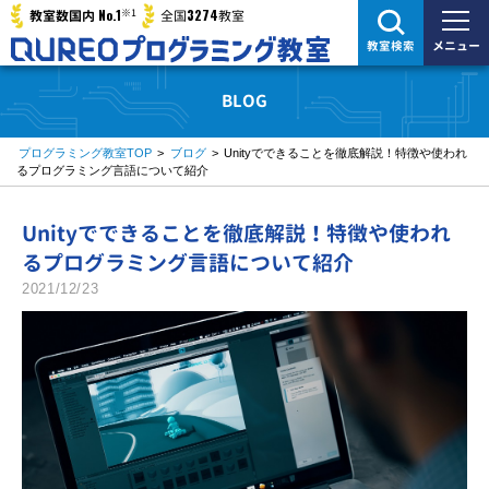
※1
No.1
3274
教室数国内
全国
教室
メニュー
教室検索
BLOG
プログラミング教室TOP
>
ブログ
>
Unityでできることを徹底解説！特徴や使われ
るプログラミング言語について紹介
Unityでできることを徹底解説！特徴や使われ
るプログラミング言語について紹介
2021/12/23