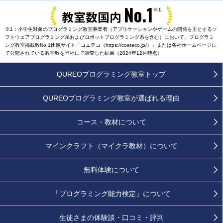
No.1
※1
教室数国内
※1：小学生対象のプログラミング教室事業者（アプリケーションやゲームの開発を主とするソ
フトウェアプログラミング系およびロボットプログラミング系を含む）において、プログラミ
ング教室掲載数No.1比較サイト「コエテコ（https://coeteco.jp/）」または各社ホームページに
て公開されている教室数を当社にて調査した結果（2024年12月時点）
QUREOプログラミング教室トップ
QUREOプログラミング教室が
選ばれる理由
コース・教材について
マインクラフト（マイクラ教材）について
無料体験について
「プログラミング能力検定」
について
生徒さまの
体験談・口コミ・評判