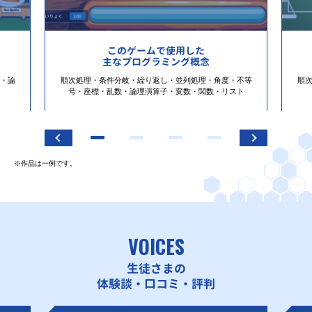
このゲームで使用した
主なプログラミング概念
・論
順次処理・条件分岐・繰り返し・並列処理・角度・不等
順
号・座標・乱数・論理演算子・変数・関数・リスト
※作品は一例です。
VOICES
生徒さまの
体験談・口コミ・評判