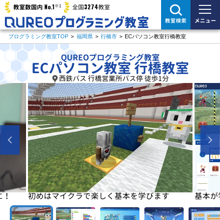
※1
No.1
3274
教室数国内
全国
教室
メニュー
教室検索
プログラミング教室TOP
>
福岡県
>
行橋市
>
ECパソコン教室行橋教室
QUREOプログラミング教室
ECパソコン教室 行橋教室
西鉄バス 行橋営業所バス停 徒歩1分
に！
初めはマイクラで楽しく基本を学びます
基本が