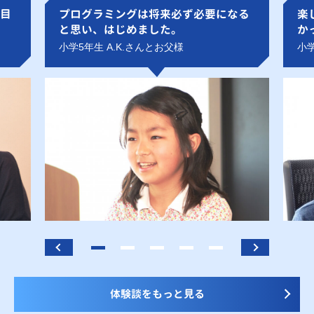
目
プログラミングは将来必ず必要になる
楽
と思い、はじめました。
か
小学5年生 A.K.さんとお父様
小学
体験談をもっと見る