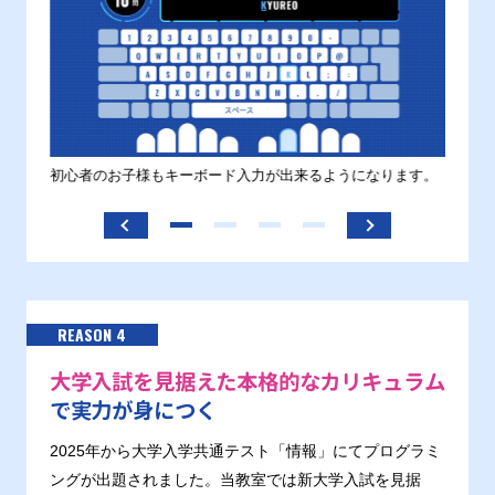
す。
初心者のお子様もキーボード入力が出来るようになります。
正しい
ます。
REASON 4
大学入試を見据えた本格的なカリキュラム
で実力が身につく
2025年から大学入学共通テスト「情報」にてプログラミ
ングが出題されました。当教室では新大学入試を見据