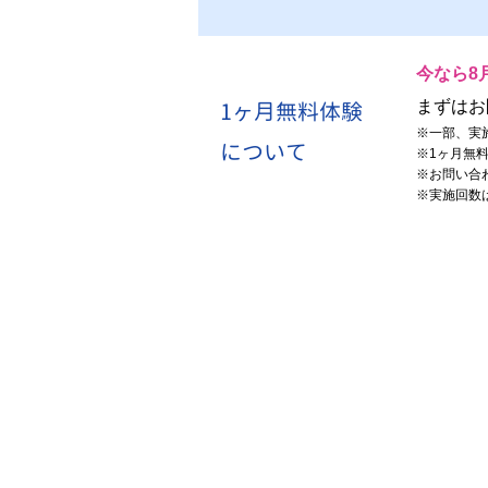
今なら8
1ヶ月無料体験
まずはお
※
一部、実
について
※
1ヶ月無
※
お問い合
※
実施回数