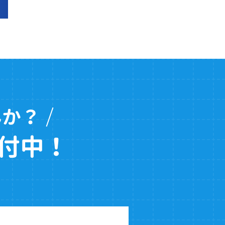
んか？
付中！