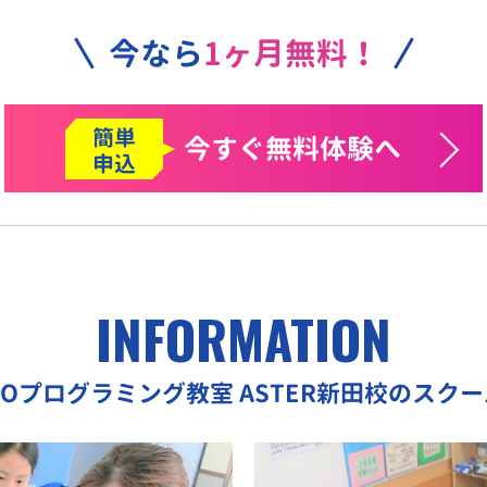
今なら
1ヶ月無料！
簡単
今すぐ
無料体験へ
申込
INFORMATION
EOプログラミング教室
ASTER新田校のスク