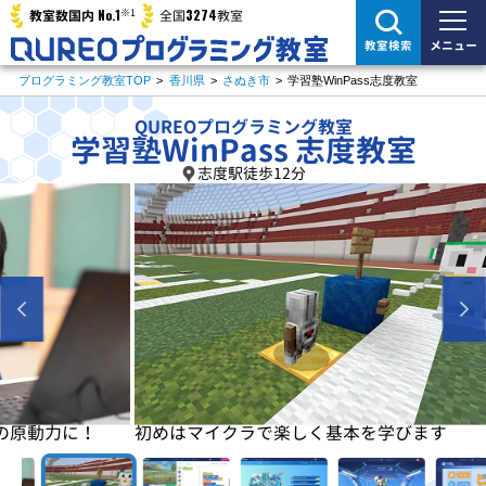
※1
No.1
3274
教室数国内
全国
教室
メニュー
教室検索
プログラミング教室TOP
>
香川県
>
さぬき市
>
学習塾WinPass志度教室
QUREOプログラミング教室
学習塾WinPass 志度教室
志度駅徒歩12分
に！
初めはマイクラで楽しく基本を学びます
基本が