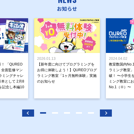
お知らせ
2026.01.13
2024.04.02
！ 「QUREO
【新年度に向けてプログラミングを
教室数国内No.
」全面監修マン
お得に体験しよう！】QUREOプログ
ラミング教室」が
ラミングチャレ
ラミング教室「1ヶ月無料体験」実施
破！ 〜小学生
本として 2月8
のお知らせ
ミング教室にお
を記念し本編10
No.1（※）〜