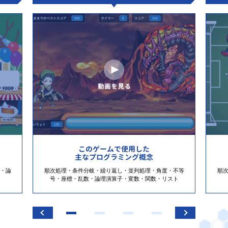
このゲームで使用した
主なプログラミング概念
・論
順次処理・条件分岐・繰り返し・並列処理・角度・不等
順
号・座標・乱数・論理演算子・変数・関数・リスト