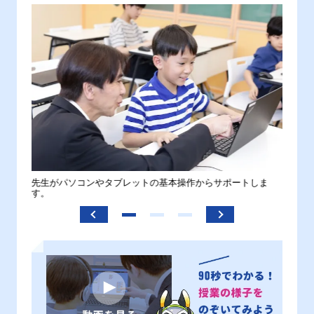
。
先生がパソコンやタブレットの基本操作からサポートしま
わから
す。