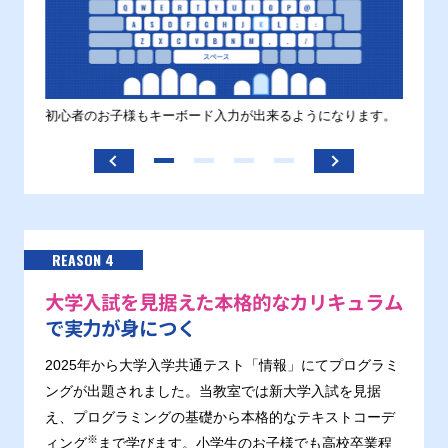
す。
初心者のお子様もキーボード入力が出来るようになります。
正しい
ます。
REASON 4
大学入試を見据えた本格的なカリキュラム
で実力が身につく
2025年から大学入学共通テスト「情報」にてプログラミ
ングが出題されました。当教室では新大学入試を見据
え、プログラミングの基礎から本格的なテキストコーデ
※
ィング
まで学びます。小学生のお子様でも高校卒業程