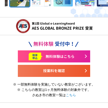
令和5年度
文部科学省 こども霞が関見学デー 参画
無料体験
受付中！
簡単
無料体験はこちら
申込
授業料を確認
※ 一部無料体験を実施していない教室がございます。
※ こちらの教室は1ヶ月無料体験の対象外です。
さぬき市の教室一覧は
こちら