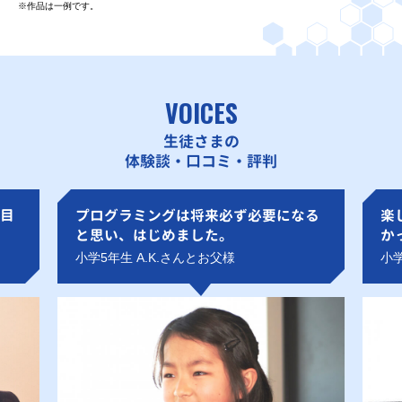
※作品は一例です。
VOICES
生徒さまの
体験談・口コミ・評判
目
プログラミングは将来必ず必要になる
楽
と思い、はじめました。
か
小学5年生 A.K.さんとお父様
小学