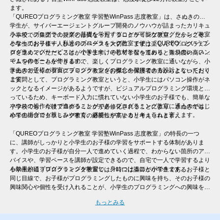
ます。
「QUREOプログラミング教室 学習塾WinPass 志度教室」は、さぬきの小
学生が、サイバーエージェントグループ開発のノウハウが詰まったカリキュ
ラムで、プログラミングの基礎を学習することが可能なプログラミング教室
小学校での集団での授業とは異なった「プログラミング教室」だからこそ、
となっております。私達のプログラミング教室で使う「QUREO」というプ
小学生のお子様一人ひとりのペースを大切に、まずは楽しんでプログラミン
ログラミングサービスは、小学生向けの教材となっており、１つのレッスン
グを進めていただくことができます。そして学習を進めると難易度の高いゲ
で１つのゲームを作ります。
ームを作ることができるので、楽しくプログラミング教室に通いながら、小
学生のお子様が着実にプログラミングの概念を習得できる設計となっており
さぬきで近くのプログラミング教室をお探しの保護者の方からよくいただく
ます。
ご質問として、プログラミング教室というと、小学生にはパソコン操作がネ
ックとなるイメージがあるようですが、ビジュアルプログラミング環境とな
っているため、キーボード入力に慣れていない小学生のお子様でも、簡単な
マウスの操作だけで進めることができ、プログラミング教室に通うのがはじ
小学校でも、今後プログラミングが必修化されることにより、さぬきでも、
めての場合でも親しみやすく、継続しやすいカリキュラムと言えます。
小学生のプログラミング教育の必要性が高まると考えられます。
「QUREOプログラミング教室 学習塾WinPass 志度教室」の特長の一つ
に、講師がしっかりと小学生のお子様の学習をサポートする体制がありま
す。小学生のお子様が自分一人で進めていく過程で、わからない箇所のアド
バイスや、学習ペースを講師が設定できるので、自宅で一人で学習するより
も効果的にプログラミングを学習し、身につけることができます。
小学生が通うプログラミング教室では、時には講師が小学生であるお子様と
同じ目線で、お子様がプログラミングしたものに興味を持ち、そのお子様の
興味関心や個性を受け入れることが、小学生のプログラミングへの興味を継
続させるために非常に大切と言えます。そのため、一人ひとりのレベル・進
もっとみる
度に合わせた個別指導を行う「QUREOプログラミング教室 学習塾WinPass
志度教室」では、自分ではなかなか声をあげられない小学生のお子様にも、