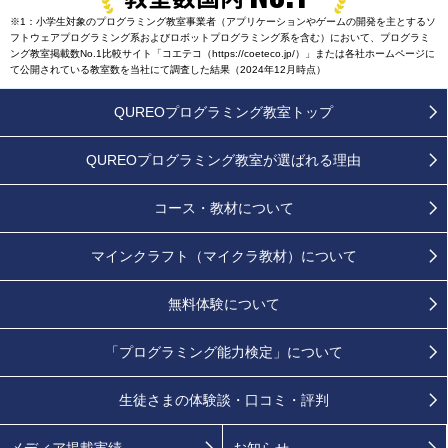
※1：小学生対象のプログラミング教室事業者（アプリケーションやゲームの開発を主とするソ
フトウェアプログラミング系およびロボットプログラミング系を含む）において、プログラミ
ング教室掲載数No.1比較サイト「コエテコ（https://coeteco.jp/）」または各社ホームページに
て公開されている教室数を当社にて調査した結果（2024年12月時点）
QUREOプログラミング教室トップ
QUREOプログラミング教室が
選ばれる理由
コース・教材について
マインクラフト（マイクラ教材）について
無料体験について
「プログラミング能力検定」
について
生徒さまの
体験談・口コミ・評判
メディア掲載実績
お知らせ