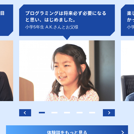
目
プログラミングは将来必ず必要になる
楽
と思い、はじめました。
か
小学5年生 A.K.さんとお父様
小学
体験談をもっと見る