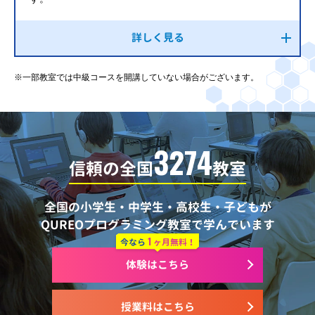
詳しく見る
※一部教室では中級コースを開講していない場合がございます。
3274
信頼の全国
教室
全国の小学生・中学生・高校生・子どもが
QUREOプログラミング教室で学んでいます
1
今なら
ヶ月無料！
体験はこちら
授業料はこちら