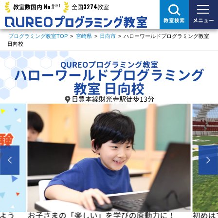
※1
No.1
3274
教室数国内
全国
教室
メニュー
教室検索
プログラミング教室TOP
>
宮崎県
>
日向市
>
ハローワールドプログラミング教室
日向校
QUREOプログラミング教室
ハローワールドプログラミング
教室 日向校
日豊本線財光寺駅徒歩13分
よう
お子さまの「楽しい」を学びの原動力に！
初めは