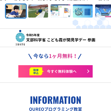
令和5年度
文部科学省 こども霞が関見学デー 参画
今なら
1ヶ月無料！
簡単
今すぐ
無料体験へ
申込
INFORMATION
QUREOプログラミング教室