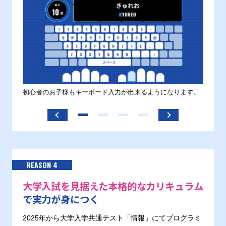
す。
初心者のお子様もキーボード入力が出来るようになります。
正しい
ます。
REASON 4
大学入試を見据えた本格的なカリキュラム
で実力が身につく
2025年から大学入学共通テスト「情報」にてプログラミ