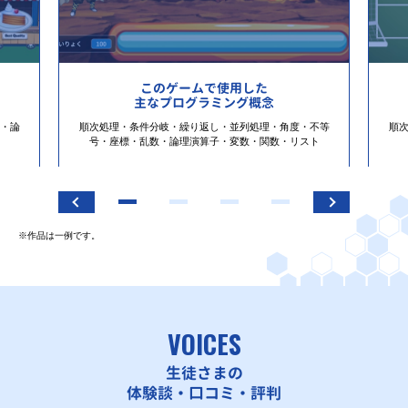
このゲームで使用した
主なプログラミング概念
・論
順次処理・条件分岐・繰り返し・並列処理・角度・不等
順
号・座標・乱数・論理演算子・変数・関数・リスト
※作品は一例です。
VOICES
生徒さまの
体験談・口コミ・評判