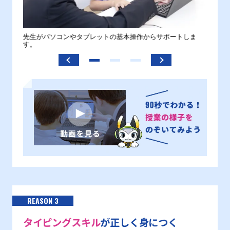
。
先生がパソコンやタブレットの基本操作からサポートしま
わから
す。
REASON 3
タイピングスキル
が正しく身につく