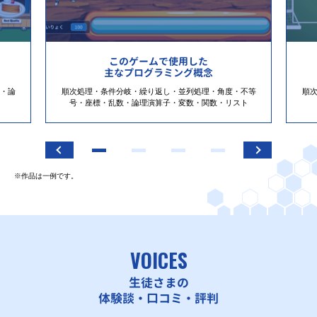
このゲームで使用した
主なプログラミング概念
・論
順次処理・条件分岐・繰り返し・並列処理・角度・不等
順
号・座標・乱数・論理演算子・変数・関数・リスト
※作品は一例です。
VOICES
生徒さまの
体験談・口コミ・評判