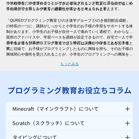
ウスの操作だけで進めることができ、プログラミング教室に通うのがはじめ
小学校でも、今後プログラミングが必修化されることにより、仙台でも、小
ての場合でも親しみやすく、継続しやすいカリキュラムと言えます。
学生のプログラミング教育の必要性が高まると考えられます。
「QUREOプログラミング教室 ひのき進学グループ ひのき個別館吉成館」
の特長の一つに、講師がしっかりと小学生のお子様の学習をサポートする体
制があります。小学生のお子様が自分一人で進めていく過程で、わからない
箇所のアドバイスや、学習ペースを講師が設定できるので、自宅で一人で学
習するよりも効果的にプログラミングを学習し、身につけることができま
小学生が通うプログラミング教室では、時には講師が小学生であるお子様と
す。
同じ目線で、お子様がプログラミングしたものに興味を持ち、そのお子様の
興味関心や個性を受け入れることが、小学生のプログラミングへの興味を継
続させるために非常に大切と言えます。そのため、一人ひとりのレベル・進
もっとみる
度に合わせた個別指導を行う「QUREOプログラミング教室 ひのき進学グル
ープ ひのき個別館吉成館」では、自分ではなかなか声をあげられない小学
生のお子様にも、講師がお声掛けをさせていただくので、安心してご受講い
ただけます。
プログラミング教育お役立ちコラム
Minecraft（マインクラフト）について
Scratch（スクラッチ）について
タイピングについて