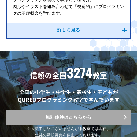
図形やイラストを組み合わせて「視覚的」にプログラミン
グの基礎概念を学びます。
詳しく見る
3274
信頼の全国
教室
全国の小学生・中学生・高校生・子どもが
QUREOプログラミング教室で学んでいます
無料体験はこちらから
※大変申し訳ございませんが
本教室では現在、
生徒の新規募集を停止しております。