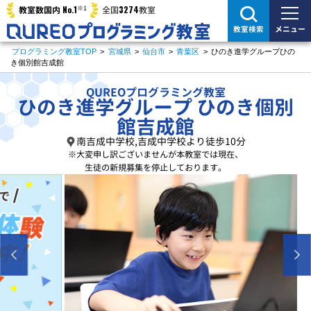
※1
No.1
3274
教室数国内
全国
教室
メニュー
教室検索
プログラミング教室TOP
>
宮城県
>
仙台市
>
青葉区
>
ひのき進学グループひの
き個別館吉成館
QUREOプログラミング教室
ひのき進学グループ ひのき個別
館吉成館
南吉成中学校,吉成中学校より徒歩10分
※大変申し訳ございませんが
本教室では現在、
生徒の新規募集を停止しております。