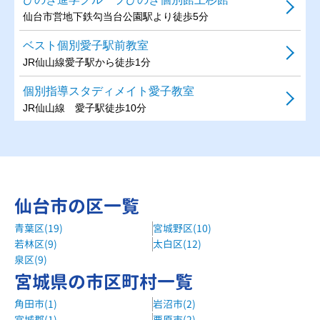
仙台市営地下鉄勾当台公園駅より徒歩5分
ベスト個別愛子駅前教室
JR仙山線愛子駅から徒歩1分
個別指導スタディメイト愛子教室
JR仙山線 愛子駅徒歩10分
明光義塾水の森教室
桜ケ丘団地入口（バス停/仙台市営バス）
スタディデザイン国見教室
仙台市の区一覧
東北福祉大前駅 徒歩1分
青葉区(19)
宮城野区(10)
あすなろ学院小松島教室
若林区(9)
太白区(12)
JR仙山線東照宮駅徒歩6分
泉区(9)
あすなろ学院大学病院前教室
宮城県の市区町村一覧
地下鉄南北線北四番丁駅徒歩10分
角田市(1)
岩沼市(2)
宮城郡(1)
栗原市(2)
個別教室のアップル旭ヶ丘駅前教室