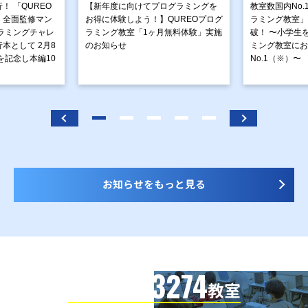
！ 「QUREO
【新年度に向けてプログラミングを
教室数国内No.
」全面監修マン
お得に体験しよう！】QUREOプログ
ラミング教室」が
ラミングチャレ
ラミング教室「1ヶ月無料体験」実施
破！ 〜小学生
本として 2月8
のお知らせ
ミング教室にお
を記念し本編10
No.1（※）〜
お知らせをもっと見る
3274
信頼の全国
教室