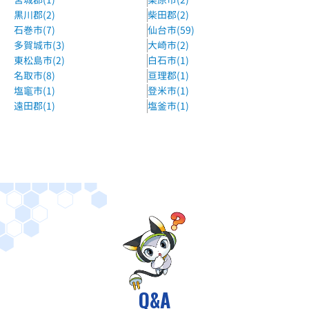
黒川郡(2)
柴田郡(2)
旭ヶ丘駅より徒歩1分
石巻市(7)
仙台市(59)
ベスト個別仙台八幡教室
多賀城市(3)
大崎市(2)
東松島市(2)
白石市(1)
みやぎ生協八幡町店さま2階
名取市(8)
亘理郡(1)
ベスト個別南中山教室
塩竈市(1)
登米市(1)
セブンイレブン仙台川平5丁目店さん隣
遠田郡(1)
塩釜市(1)
スタディデザイン広瀬教室
JR仙山線 愛子駅・陸前落合駅 各徒歩10分
ジェイムズ英会話仙台校
地下鉄あおば通駅徒歩一分
城南コベッツ仙台宮町教室
JR東北本線・仙山線・仙石線、仙台市地下鉄南北線・東西線
仙台駅 車5分
個別教室のアップル仙台駅前教室
Q&A
地下鉄北出口2より徒歩1分