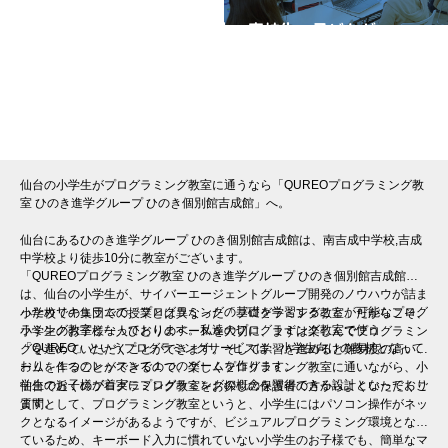
全国の小学生・中学生・高校生・子どもが
QUREOプログラミング教室で学んでいます
※授業曜日・授業料等は各教室ページよりお問い合わせください。
仙台の小学生がプログラミング教室に通うなら「QUREOプログラミング教
室 ひのき進学グループ ひのき個別館吉成館」へ。
仙台にあるひのき進学グループ ひのき個別館吉成館は、南吉成中学校,吉成
中学校より徒歩10分に教室がございます。
「QUREOプログラミング教室 ひのき進学グループ ひのき個別館吉成館」
は、仙台の小学生が、サイバーエージェントグループ開発のノウハウが詰ま
ったカリキュラムで、プログラミングの基礎を学習することが可能なプログ
小学校での集団での授業とは異なった「プログラミング教室」だからこそ、
ラミング教室となっております。私達のプログラミング教室で使う
小学生のお子様一人ひとりのペースを大切に、まずは楽しんでプログラミン
「QUREO」というプログラミングサービスは、小学生向けの教材となって
グを進めていただくことができます。そして学習を進めると難易度の高いゲ
おり、１つのレッスンで１つのゲームを作ります。
ームを作ることができるので、楽しくプログラミング教室に通いながら、小
学生のお子様が着実にプログラミングの概念を習得できる設計となっており
仙台で近くのプログラミング教室をお探しの保護者の方からよくいただくご
ます。
質問として、プログラミング教室というと、小学生にはパソコン操作がネッ
クとなるイメージがあるようですが、ビジュアルプログラミング環境となっ
ているため、キーボード入力に慣れていない小学生のお子様でも、簡単なマ