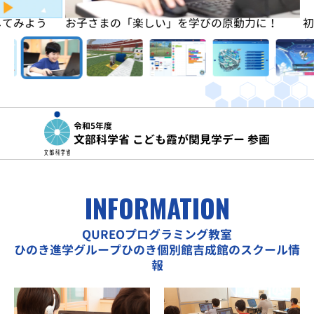
よう
お子さまの「楽しい」を学びの原動力に！
初めは
令和5年度
文部科学省 こども霞が関見学デー 参画
INFORMATION
QUREOプログラミング教室
ひのき進学グループひのき個別館吉成館のスクール情
報