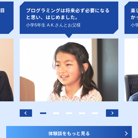
目
プログラミングは将来必ず必要になる
楽
と思い、はじめました。
か
小学5年生 A.K.さんとお父様
小学
体験談をもっと見る