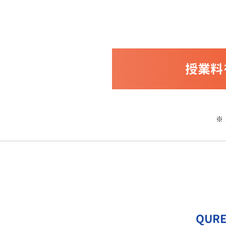
授業料
※
QUR