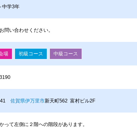
～中学3年
お問い合わせください。
会場
初級コース
中級コース
-3190
0041
佐賀県
伊万里市
新天町562 富村ビル2F
かって左側に２階への階段があります。