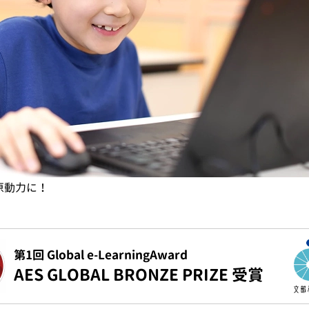
原動力に！
第1回 Global e-LearningAward
AES GLOBAL BRONZE PRIZE 受賞