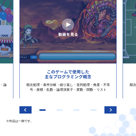
このゲームで使用した
主なプログラミング概念
・論
順次処理・条件分岐・繰り返し・並列処理・角度・不等
順
号・座標・乱数・論理演算子・変数・関数・リスト
※作品は一例です。