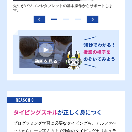
。
先生がパソコンやタブレットの基本操作からサポートしま
わから
す。
REASON 3
タイピングスキル
が正しく身につく
プログラミング学習に必要なタイピングも、アルファベ
ットからローマ字入力まで独自のタイピングカリキュラ