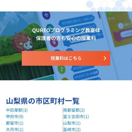
QUREOプログラミング教室は
保護者の方も安心の授業料
授業料はこちら
山梨県の市区町村一覧
中巨摩郡(3)
南都留郡(2)
甲府市(9)
富士吉田市(1)
都留市(1)
山梨市(1)
大月市(1)
韮崎市(2)