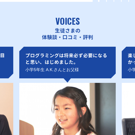
VOICES
生徒さまの
体験談・口コミ・評判
目
プログラミングは将来必ず必要になる
楽
と思い、はじめました。
か
小学5年生 A.K.さんとお父様
小学