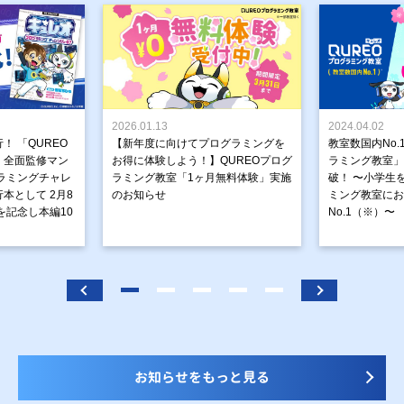
2026.01.13
2024.04.02
！ 「QUREO
【新年度に向けてプログラミングを
教室数国内No.
」全面監修マン
お得に体験しよう！】QUREOプログ
ラミング教室」が
ラミングチャレ
ラミング教室「1ヶ月無料体験」実施
破！ 〜小学生
本として 2月8
のお知らせ
ミング教室にお
を記念し本編10
No.1（※）〜
お知らせをもっと見る