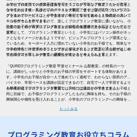
ムで、プログラミングの基礎を学習することが可能なプログラミング教室と
小学校での集団での授業とは異なった「プログラミング教室」だからこそ、
なっております。私達のプログラミング教室で使う「QUREO」というプロ
小学生のお子様一人ひとりのペースを大切に、まずは楽しんでプログラミン
グラミングサービスは、小学生向けの教材となっており、１つのレッスンで
グを進めていただくことができます。そして学習を進めると難易度の高いゲ
１つのゲームを作ります。
ームを作ることができるので、楽しくプログラミング教室に通いながら、小
学生のお子様が着実にプログラミングの概念を習得できる設計となっており
山梨で近くのプログラミング教室をお探しの保護者の方からよくいただくご
ます。
質問として、プログラミング教室というと、小学生にはパソコン操作がネッ
クとなるイメージがあるようですが、ビジュアルプログラミング環境となっ
ているため、キーボード入力に慣れていない小学生のお子様でも、簡単なマ
ウスの操作だけで進めることができ、プログラミング教室に通うのがはじめ
小学校でも、今後プログラミングが必修化されることにより、山梨でも、小
ての場合でも親しみやすく、継続しやすいカリキュラムと言えます。
学生のプログラミング教育の必要性が高まると考えられます。
「QUREOプログラミング教室 甲斐ゼミナール 山梨教室」の特長の一つ
に、講師がしっかりと小学生のお子様の学習をサポートする体制がありま
す。小学生のお子様が自分一人で進めていく過程で、わからない箇所のアド
バイスや、学習ペースを講師が設定できるので、自宅で一人で学習するより
も効果的にプログラミングを学習し、身につけることができます。
小学生が通うプログラミング教室では、時には講師が小学生であるお子様と
同じ目線で、お子様がプログラミングしたものに興味を持ち、そのお子様の
興味関心や個性を受け入れることが、小学生のプログラミングへの興味を継
続させるために非常に大切と言えます。そのため、一人ひとりのレベル・進
もっとみる
度に合わせた個別指導を行う「QUREOプログラミング教室 甲斐ゼミナール
山梨教室」では、自分ではなかなか声をあげられない小学生のお子様にも、
講師がお声掛けをさせていただくので、安心してご受講いただけます。
プログラミング教育お役立ちコラム