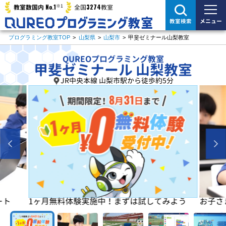
※1
No.1
3274
教室数国内
全国
教室
メニュー
教室検索
プログラミング教室TOP
>
山梨県
>
山梨市
>
甲斐ゼミナール山梨教室
QUREOプログラミング教室
甲斐ゼミナール 山梨教室
JR中央本線 山梨市駅から徒歩約5分
よう
お子さまの「楽しい」を学びの原動力に！
初めは