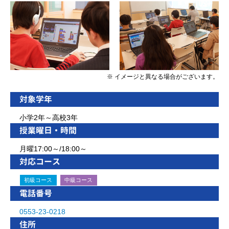
※ イメージと異なる場合がございます。
対象学年
小学2年～高校3年
授業曜日・時間
月曜17:00～/18:00～
対応コース
初級コース
中級コース
電話番号
0553-23-0218
住所