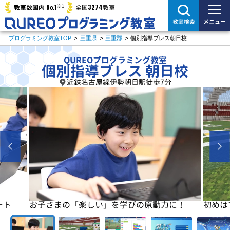
※1
No.1
3274
教室数国内
全国
教室
メニュー
教室検索
プログラミング教室TOP
>
三重県
>
三重郡
>
個別指導ブレス朝日校
QUREOプログラミング教室
個別指導ブレス 朝日校
近鉄名古屋線伊勢朝日駅徒歩7分
に！
初めはマイクラで楽しく基本を学びます
基本が