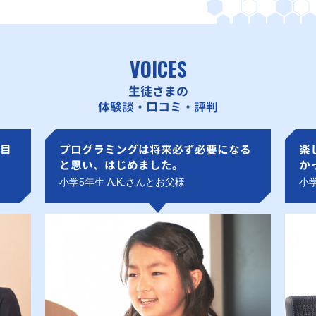
VOICES
生徒さまの
体験談・口コミ・評判
目
プログラミングは将来必ず必要になる
楽
と思い、はじめました。
か
小学5年生 A.K.さんとお父様
小学