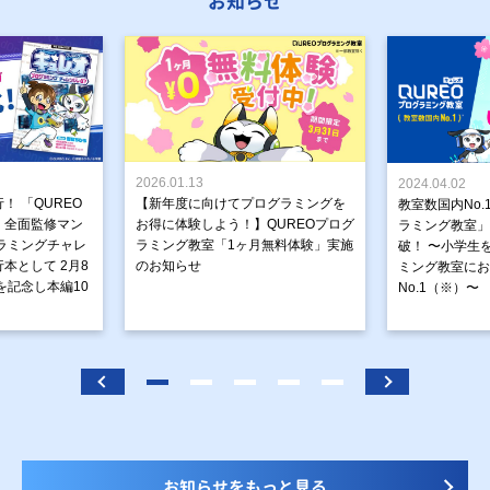
お知らせ
2026.01.13
2024.04.02
！ 「QUREO
【新年度に向けてプログラミングを
教室数国内No.
」全面監修マン
お得に体験しよう！】QUREOプログ
ラミング教室」が
ラミングチャレ
ラミング教室「1ヶ月無料体験」実施
破！ 〜小学生
本として 2月8
のお知らせ
ミング教室にお
を記念し本編10
No.1（※）〜
お知らせをもっと見る