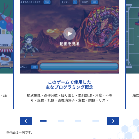
このゲームで使用した
主なプログラミング概念
・論
順次処理・条件分岐・繰り返し・並列処理・角度・不等
順
号・座標・乱数・論理演算子・変数・関数・リスト
※作品は一例です。