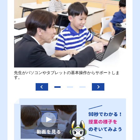
。
先生がパソコンやタブレットの基本操作からサポートしま
わから
す。