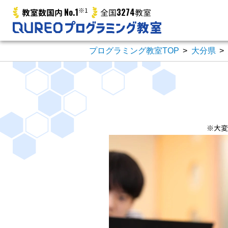
No.1
※1
3274
教室数国内
全国
教室
プログラミング教室TOP
>
大分県
>
※大変