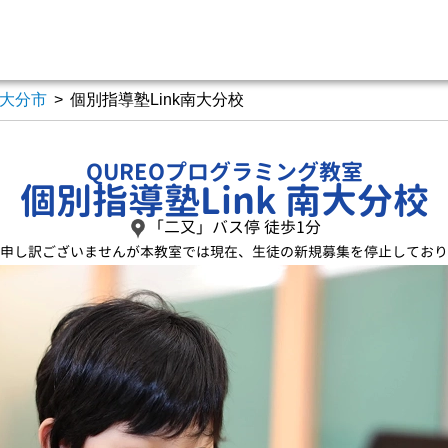
大分市
>
個別指導塾Link南大分校
QUREOプログラミング教室
個別指導塾Link 南大分校
「二又」バス停 徒歩1分
申し訳ございませんが
本教室では現在、
生徒の新規募集を停止しており