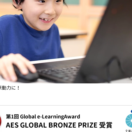
原動力に！
第1回 Global e-LearningAward
AES GLOBAL BRONZE PRIZE 受賞