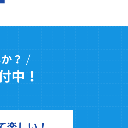
んか？
付中！
て楽しい！