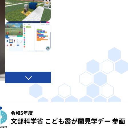
令和5年度
文部科学省 こども霞が関見学デー 参画