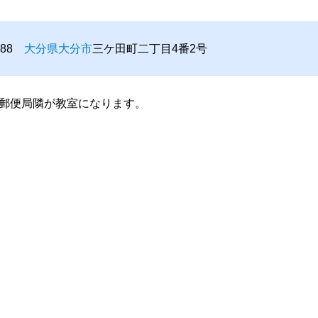
0888
大分県
大分市
三ケ田町二丁目4番2号
郵便局隣が教室になります。