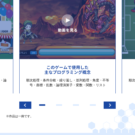
このゲームで使用した
主なプログラミング概念
・論
順次処理・条件分岐・繰り返し・並列処理・角度・不等
順
号・座標・乱数・論理演算子・変数・関数・リスト
※作品は一例です。