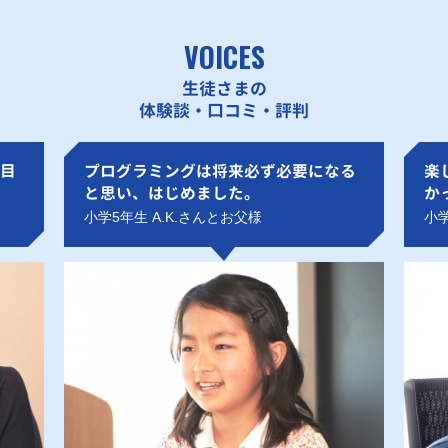
VOICES
生徒さまの
体験談・口コミ・評判
目
プログラミングは将来必ず必要になる
楽
と思い、はじめました。
か
小学5年生 A.K.さんとお父様
小学