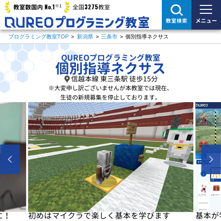
※1
No.1
3275
教室数国内
全国
教室
メニュー
教室検索
プログラミング教室TOP
>
新潟県
>
三条市
>
個別指導ネクサス
QUREOプログラミング教室
個別指導ネクサス
信越本線 東三条駅 徒歩15分
※大変申し訳ございませんが
本教室では現在、
生徒の新規募集を停止しております。
に！
初めはマイクラで楽しく基本を学びます
基本が