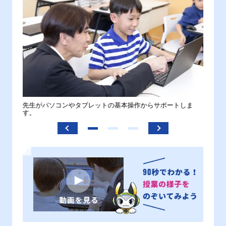
。
先生がパソコンやタブレットの基本操作からサポートしま
わから
す。