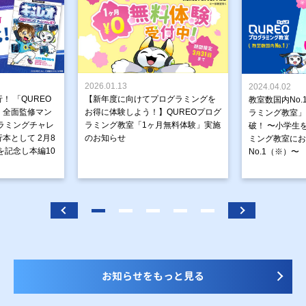
2026.01.13
2024.04.02
！ 「QUREO
【新年度に向けてプログラミングを
教室数国内No.
」全面監修マン
お得に体験しよう！】QUREOプログ
ラミング教室」が
ラミングチャレ
ラミング教室「1ヶ月無料体験」実施
破！ 〜小学生
本として 2月8
のお知らせ
ミング教室にお
を記念し本編10
No.1（※）〜
お知らせをもっと見る