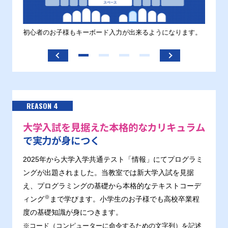
す。
初心者のお子様もキーボード入力が出来るようになります。
正しい
ます。
REASON 4
大学入試を見据えた本格的なカリキュラム
で実力が身につく
2025年から大学入学共通テスト「情報」にてプログラミ
ングが出題されました。当教室では新大学入試を見据
え、プログラミングの基礎から本格的なテキストコーデ
※
ィング
まで学びます。小学生のお子様でも高校卒業程
度の基礎知識が身につきます。
※コード（コンピューターに命令するための文字列）を記述