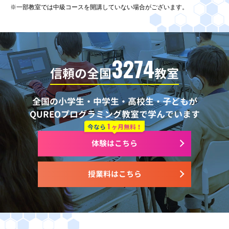
※一部教室では中級コースを開講していない場合がございます。
3274
信頼の全国
教室
全国の小学生・中学生・高校生・子どもが
QUREOプログラミング教室で学んでいます
1
今なら
ヶ月無料！
体験はこちら
授業料はこちら