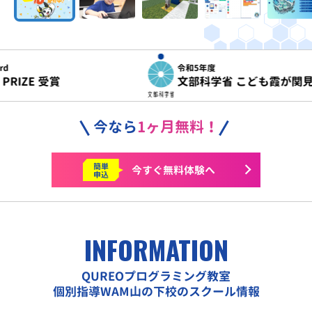
令和5年度
文部科学省 こども霞が関見学デー 参画
今なら
1ヶ月無料！
簡単
今すぐ
無料体験へ
申込
INFORMATION
QUREOプログラミング教室
個別指導WAM山の下校のスクール情報