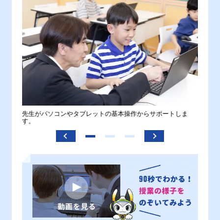
。
先生がパソコンやタブレットの基本操作からサポートしま
わから
す。