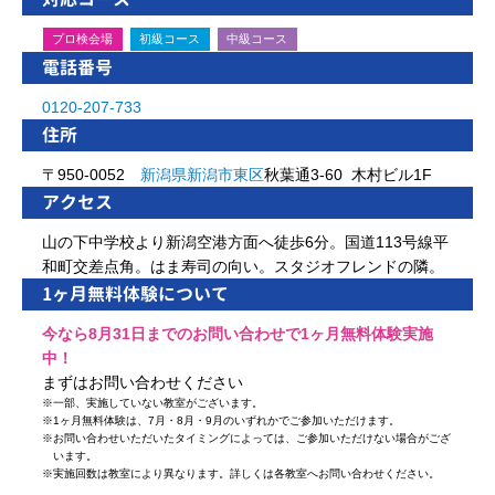
プロ検会場
初級コース
中級コース
電話番号
0120-207-733
住所
〒950-0052
新潟県
新潟市
東区
秋葉通3-60 木村ビル1F
アクセス
山の下中学校より新潟空港方面へ徒歩6分。国道113号線平
和町交差点角。はま寿司の向い。スタジオフレンドの隣。
1ヶ月無料体験について
今なら8月31日までのお問い合わせで1ヶ月無料体験実施
中！
まずはお問い合わせください
※
一部、実施していない教室がございます。
※
1ヶ月無料体験は、7月・8月・9月のいずれかでご参加いただけます。
※
お問い合わせいただいたタイミングによっては、ご参加いただけない場合がござ
います。
※
実施回数は教室により異なります。詳しくは各教室へお問い合わせください。