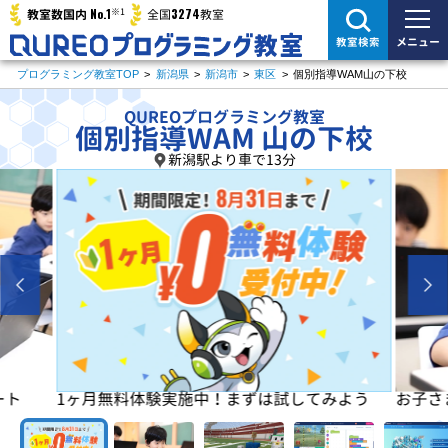
※1
No.1
3274
教室数国内
全国
教室
メニュー
教室検索
プログラミング教室TOP
>
新潟県
>
新潟市
>
東区
>
個別指導WAM山の下校
QUREOプログラミング教室
個別指導WAM 山の下校
新潟駅より車で13分
よう
お子さまの「楽しい」を学びの原動力に！
初めは