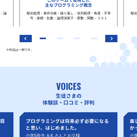
このゲームで使用した
主なプログラミング概念
・論
順次処理・条件分岐・繰り返し・並列処理・角度・不等
順
号・座標・乱数・論理演算子・変数・関数・リスト
※作品は一例です。
VOICES
生徒さまの
体験談・口コミ・評判
目
プログラミングは将来必ず必要になる
楽
と思い、はじめました。
か
小学5年生 A.K.さんとお父様
小学