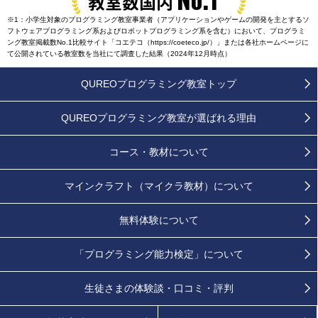
教室数国内
※1：小学生対象のプログラミング教室事業者（アプリケーションやゲームの開発を主とするソ
フトウェアプログラミング系およびロボットプログラミング系を含む）において、プログラミ
ング教室掲載数No.1比較サイト「コエテコ（https://coeteco.jp/）」または各社ホームページに
て公開されている教室数を当社にて調査した結果（2024年12月時点）
QUREOプログラミング教室トップ
QUREOプログラミング教室が
選ばれる理由
コース・教材について
マインクラフト（マイクラ教材）について
無料体験について
「プログラミング能力検定」
について
生徒さまの
体験談・口コミ・評判