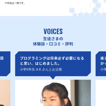
※作品は一例です。
VOICES
生徒さまの
体験談・口コミ・評判
目
プログラミングは将来必ず必要になる
楽
と思い、はじめました。
か
小学5年生 A.K.さんとお父様
小学