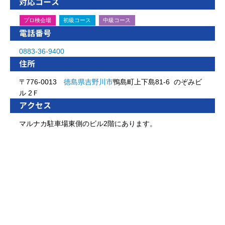
対応コース
プロ検会場
初級コース
中級コース
電話番号
0883-36-9400
住所
〒776-0013
徳島県
吉野川市
鴨島町上下島81-6 のぞみビ
ル 2Ｆ
アクセス
マルナカ駐車場東側のビル2階にあります。