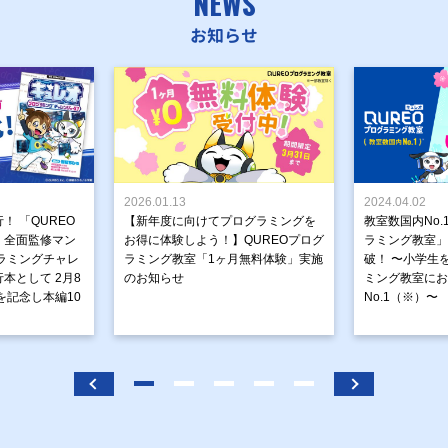
NEWS
お知らせ
2026.01.13
2024.04.02
！ 「QUREO
【新年度に向けてプログラミングを
教室数国内No.
」全面監修マン
お得に体験しよう！】QUREOプログ
ラミング教室」が
ラミングチャレ
ラミング教室「1ヶ月無料体験」実施
破！ 〜小学生
本として 2月8
のお知らせ
ミング教室にお
を記念し本編10
No.1（※）〜