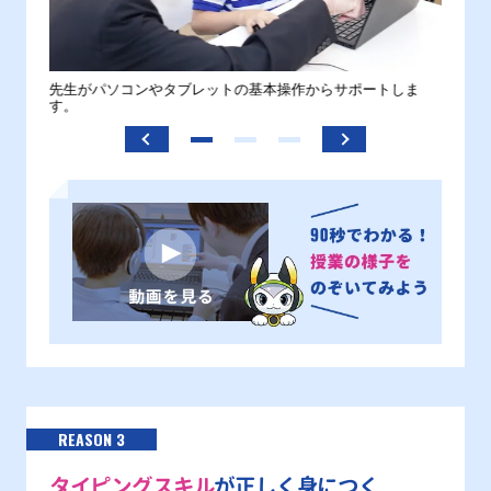
。
先生がパソコンやタブレットの基本操作からサポートしま
わから
す。
REASON 3
タイピングスキル
が正しく身につく