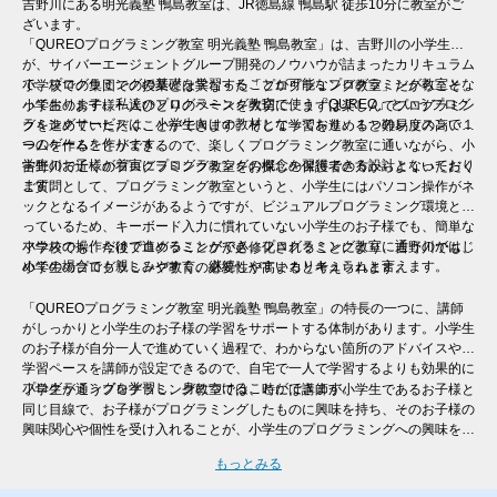
吉野川にある明光義塾 鴨島教室は、JR徳島線 鴨島駅 徒歩10分に教室がご
ざいます。
「QUREOプログラミング教室 明光義塾 鴨島教室」は、吉野川の小学生
が、サイバーエージェントグループ開発のノウハウが詰まったカリキュラム
で、プログラミングの基礎を学習することが可能なプログラミング教室とな
小学校での集団での授業とは異なった「プログラミング教室」だからこそ、
っております。私達のプログラミング教室で使う「QUREO」というプログ
小学生のお子様一人ひとりのペースを大切に、まずは楽しんでプログラミン
ラミングサービスは、小学生向けの教材となっており、１つのレッスンで１
グを進めていただくことができます。そして学習を進めると難易度の高いゲ
つのゲームを作ります。
ームを作ることができるので、楽しくプログラミング教室に通いながら、小
学生のお子様が着実にプログラミングの概念を習得できる設計となっており
吉野川で近くのプログラミング教室をお探しの保護者の方からよくいただく
ます。
ご質問として、プログラミング教室というと、小学生にはパソコン操作がネ
ックとなるイメージがあるようですが、ビジュアルプログラミング環境とな
っているため、キーボード入力に慣れていない小学生のお子様でも、簡単な
マウスの操作だけで進めることができ、プログラミング教室に通うのがはじ
小学校でも、今後プログラミングが必修化されることにより、吉野川でも、
めての場合でも親しみやすく、継続しやすいカリキュラムと言えます。
小学生のプログラミング教育の必要性が高まると考えられます。
「QUREOプログラミング教室 明光義塾 鴨島教室」の特長の一つに、講師
がしっかりと小学生のお子様の学習をサポートする体制があります。小学生
のお子様が自分一人で進めていく過程で、わからない箇所のアドバイスや、
学習ペースを講師が設定できるので、自宅で一人で学習するよりも効果的に
プログラミングを学習し、身につけることができます。
小学生が通うプログラミング教室では、時には講師が小学生であるお子様と
同じ目線で、お子様がプログラミングしたものに興味を持ち、そのお子様の
興味関心や個性を受け入れることが、小学生のプログラミングへの興味を継
続させるために非常に大切と言えます。そのため、一人ひとりのレベル・進
もっとみる
度に合わせた個別指導を行う「QUREOプログラミング教室 明光義塾 鴨島
教室」では、自分ではなかなか声をあげられない小学生のお子様にも、講師