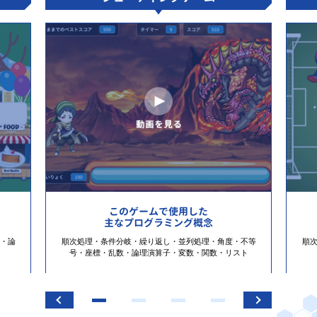
このゲームで使用した
主なプログラミング概念
・論
順次処理・条件分岐・繰り返し・並列処理・角度・不等
順
号・座標・乱数・論理演算子・変数・関数・リスト