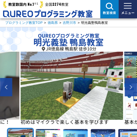
※1
No.1
3274
教室数国内
全国
教室
メニュー
教室検索
プログラミング教室TOP
>
徳島県
>
吉野川市
>
明光義塾鴨島教室
QUREOプログラミング教室
明光義塾 鴨島教室
JR徳島線 鴨島駅 徒歩10分
に！
初めはマイクラで楽しく基本を学びます
基本が