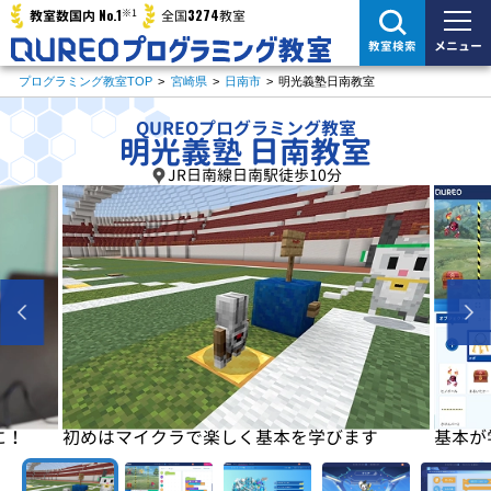
※1
No.1
3274
教室数国内
全国
教室
メニュー
教室検索
プログラミング教室TOP
>
宮崎県
>
日南市
>
明光義塾日南教室
QUREOプログラミング教室
明光義塾 日南教室
JR日南線日南駅徒歩10分
に！
初めはマイクラで楽しく基本を学びます
基本が