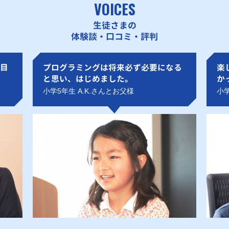
VOICES
生徒さまの
体験談・口コミ・評判
目
プログラミングは将来必ず必要になる
楽
と思い、はじめました。
か
小学5年生 A.K.さんとお父様
小学