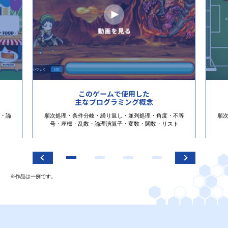
このゲームで使用した
主なプログラミング概念
・論
順次処理・条件分岐・繰り返し・並列処理・角度・不等
順
号・座標・乱数・論理演算子・変数・関数・リスト
※作品は一例です。