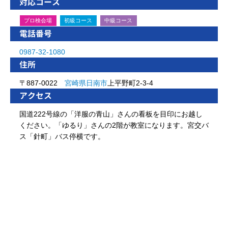
対応コース
プロ検会場
初級コース
中級コース
電話番号
0987-32-1080
住所
〒887-0022
宮崎県
日南市
上平野町2-3-4
アクセス
国道222号線の「洋服の青山」さんの看板を目印にお越し
ください。「ゆるり」さんの2階が教室になります。宮交バ
ス「針町」バス停横です。