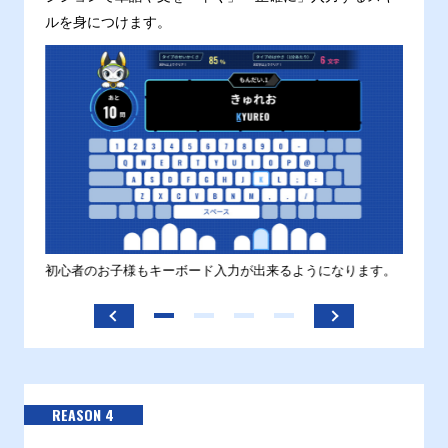
ルを身につけます。
す。
初心者のお子様もキーボード入力が出来るようになります。
正しい
ます。
REASON 4