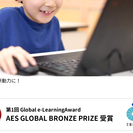
原動力に！
第1回 Global e-LearningAward
AES GLOBAL BRONZE PRIZE 受賞