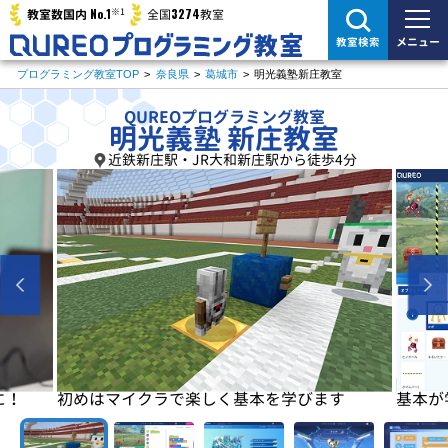
※1
No.1
3274
教室数国内
全国
教室
メニュー
教室検索
プログラミング教室TOP
>
奈良県
>
葛城市
>
明光義塾新庄教室
QUREOプログラミング教室
明光義塾 新庄教室
近鉄新庄駅・JR大和新庄駅から徒歩4分
に！
初めはマイクラで楽しく基本を学びます
基本が