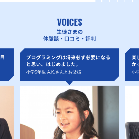
VOICES
生徒さまの
体験談・口コミ・評判
目
プログラミングは将来必ず必要になる
楽
と思い、はじめました。
か
小学5年生 A.K.さんとお父様
小学