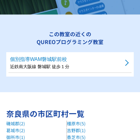
この教室の近くの
QUREOプログラミング教室
個別指導WAM磐城駅前校
近鉄南大阪線 磐城駅 徒歩１分
奈良県の市区町村一覧
磯城郡(2)
橿原市(5)
葛城市(2)
吉野郡(1)
御所市(1)
香芝市(5)