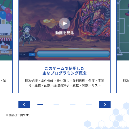
このゲームで使用した
主なプログラミング概念
・論
順次処理・条件分岐・繰り返し・並列処理・角度・不等
順
号・座標・乱数・論理演算子・変数・関数・リスト
※作品は一例です。