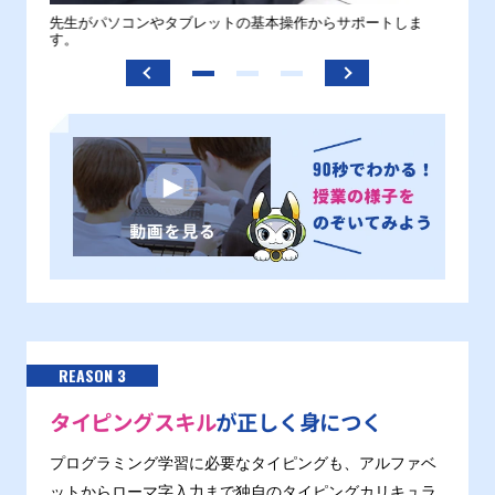
。
先生がパソコンやタブレットの基本操作からサポートしま
わから
す。
REASON 3
タイピングスキル
が正しく身につく
プログラミング学習に必要なタイピングも、アルファベ
ットからローマ字入力まで独自のタイピングカリキュラ