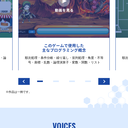
このゲームで使用した
主なプログラミング概念
・論
順次処理・条件分岐・繰り返し・並列処理・角度・不等
順
号・座標・乱数・論理演算子・変数・関数・リスト
※作品は一例です。
VOICES