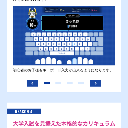
す。
初心者のお子様もキーボード入力が出来るようになります。
正しい
ます。
REASON 4
大学入試を見据えた本格的なカリキュラム