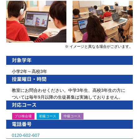
※ イメージと異なる場合がございます。
対象学年
小学2年～高校3年
授業曜日・時間
教室にお問合わせください。中学3年生、高校3年生の方に
ついては毎年9月以降の生徒募集は実施しておりません。
対応コース
プロ検会場
初級コース
中級コース
電話番号
0120-602-607