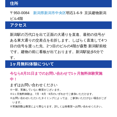
住所
〒950-0084
新潟県
新潟市
中央区
明石1-6-9 京浜建物新潟
ビル4階
アクセス
新潟駅の万代口を出て正面の大通りを直進、最初の信号が
ある東大通りの交差点を右折します。しばらく直進して4つ
目の信号を渡った先、2つ目のビルの4階が森塾 新潟駅前校
です。建物の前に看板が出ております。新潟駅徒歩5分で
す。
1ヶ月無料体験について
今なら8月31日までのお問い合わせで1ヶ月無料体験実施
中！
まずはお問い合わせください
※
一部、実施していない教室がございます。
※
1ヶ月無料体験は、7月・8月・9月のいずれかでご参加いただけます。
※
お問い合わせいただいたタイミングによっては、ご参加いただけない場合がござ
います。
※
実施回数は教室により異なります。詳しくは各教室へお問い合わせください。