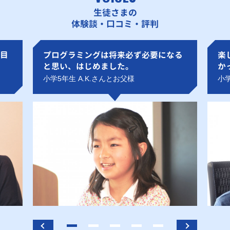
生徒さまの
体験談・口コミ・評判
目
プログラミングは将来必ず必要になる
楽
と思い、はじめました。
か
小学5年生 A.K.さんとお父様
小学