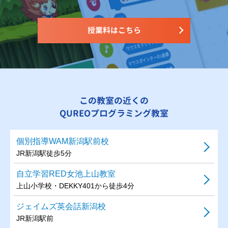
授業料はこちら
この教室の近くの
QUREOプログラミング教室
個別指導WAM新潟駅前校
JR新潟駅徒歩5分
自立学習RED女池上山教室
上山小学校・DEKKY401から徒歩4分
ジェイムズ英会話新潟校
JR新潟駅前