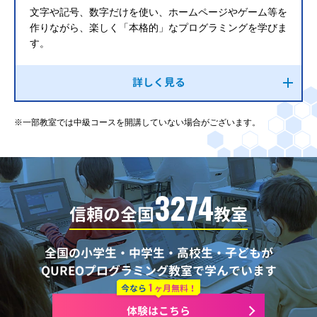
文字や記号、数字だけを使い、ホームページやゲーム等を
作りながら、楽しく「本格的」なプログラミングを学びま
す。
詳しく見る
※一部教室では中級コースを開講していない場合がございます。
3274
信頼の全国
教室
全国の小学生・中学生・高校生・子どもが
QUREOプログラミング教室で学んでいます
1
今なら
ヶ月無料！
体験はこちら