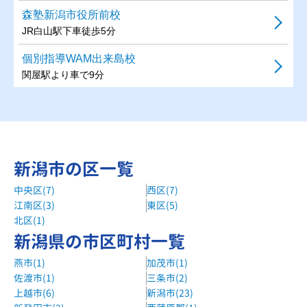
森塾新潟市役所前校
JR白山駅下車徒歩5分
個別指導WAM出来島校
関屋駅より車で9分
個別指導WAM紫竹山校
新潟駅より車で6分
新潟市の区一覧
中央区(7)
西区(7)
江南区(3)
東区(5)
北区(1)
新潟県の市区町村一覧
燕市(1)
加茂市(1)
佐渡市(1)
三条市(2)
上越市(6)
新潟市(23)