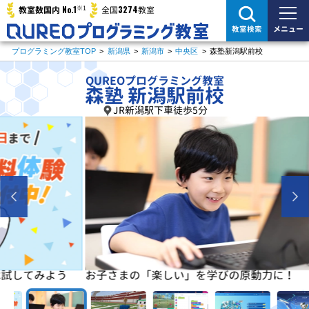
※1
No.1
3274
教室数国内
全国
教室
メニュー
教室検索
プログラミング教室TOP
>
新潟県
>
新潟市
>
中央区
>
森塾新潟駅前校
QUREOプログラミング教室
森塾 新潟駅前校
JR新潟駅下車徒歩5分
よう
お子さまの「楽しい」を学びの原動力に！
初めは