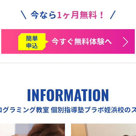
今なら
1ヶ月無料！
簡単
今すぐ
無料体験へ
申込
INFORMATION
プログラミング教室
個別指導塾プラボ姪浜校の