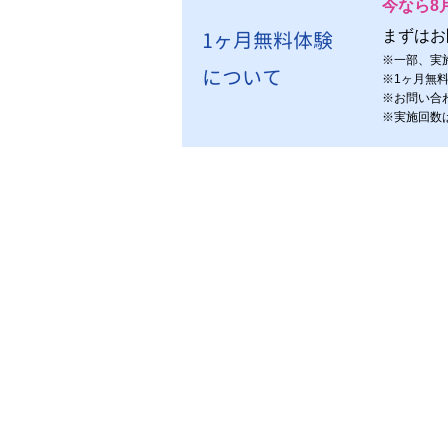
今なら8
1ヶ月無料体験
まずはお
※
一部、実
について
※
1ヶ月無
※
お問い合
※
実施回数