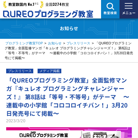
※1
No.1
3274
教室数国内
全国
教室
メニュー
教室検索
お知らせ
プログラミング教室TOP
>
お知らせ
>
プレスリリース
>
「QUREOプログラミン
グ教室」全面監修マンガ『キュレオ プログラミングチャレンジャーズ！』 第8話は
「等号・不等号」がテーマ 〜連載中の小学館「コロコロイチバン！」3月20日発売
号にて掲載〜
プレスリリース
メディア掲載
「QUREOプログラミング教室」全面監修マン
ガ『キュレオ プログラミングチャレンジャー
ズ！』 第8話は「等号・不等号」がテーマ 〜
連載中の小学館「コロコロイチバン！」3月20
日発売号にて掲載〜
2023/3/20