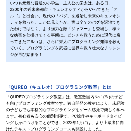
いつも元気な普通の小学生、主人公の栄太は、ある日、
2200年の近未来都市・キュレオシティからやってきた「ア
ルゴ」と出会い、現代の「バグ」を退治し未来のキュレオシ
ティを救った。…かに見えたが、実は全てのバグを退治でき
たわけではなく、より強力な敵「ジャマー」も登場し、様々
な妨害を仕掛けてくる事態に。ピンチを救うために現代に戻
ってきたアルゴは、さらに栄太にプログラミング知識を教え
ていく。プログラミングを武器に世界を救う壮大なチャレン
ジが再び始まる！
「QUREO（キュレオ）プログラミング教室」とは
「QUREOプログラミング教室」は、教室数国内No.1(※)の子ど
も向けプログラミング教室です。独自開発の教材により、未経験
の子どもでも本格的なプログラミングをゲーム感覚で楽しく学べ
ます。初心者も安心の個別指導で、PC操作やキーボードタイピ
ングも身につけることができ、2023年1月には、より上級者に向
けたテキストプログラミングコースも開設しました。