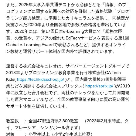
また、2025年大学入学共通テストから必修となる「情報」のプ
ログラミングに関する範囲への対応を目指した資格試験「プログ
ラミング能力検定」に準拠したカリキュラムを提供し、同検定が
実施された2020年より全国各地で多数の合格者を輩出していま
す。2020年には、第17回日本e-Learning大賞にて「総務大臣
賞」の受賞や、アジアの優れたEdTechサービスを表彰する第1回
Global e-Learning Awardで表彰されるなど、提供するオンライ
ン教材と運営サポート体制が国内外で評価されています。
運営する株式会社キュレオは、サイバーエージェントグループで
2013年よりプログラミング教育事業を行う株式会社CA Tech
Kids(
https://techkidsschool.jp/
)と、国内最大規模の個別指導事
業などを展開する株式会社スプリックス(
https://sprix.jp/
)が2019
年に設立した合弁会社です。両社のナレッジを活かして共同開発
した運営マニュアルなど、全国の教育事業者向けに質の高い運営
サポート体制を提供しています。
教室数 ： 全国47都道府県2,800教室 （2023年2月末時点。タ
イ、マレーシア、シンガポール含まず）
対象 ： 小学生以上（小学2年生以上推奨）