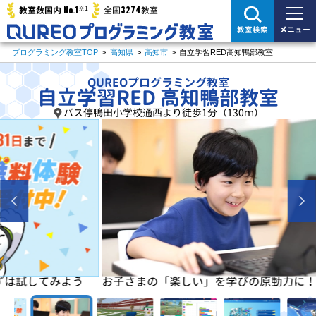
※1
No.1
3274
教室数国内
全国
教室
メニュー
教室検索
プログラミング教室TOP
>
高知県
>
高知市
>
自立学習RED高知鴨部教室
QUREOプログラミング教室
自立学習RED 高知鴨部教室
バス停鴨田小学校通西より徒歩1分（130ｍ）
よう
お子さまの「楽しい」を学びの原動力に！
初めは