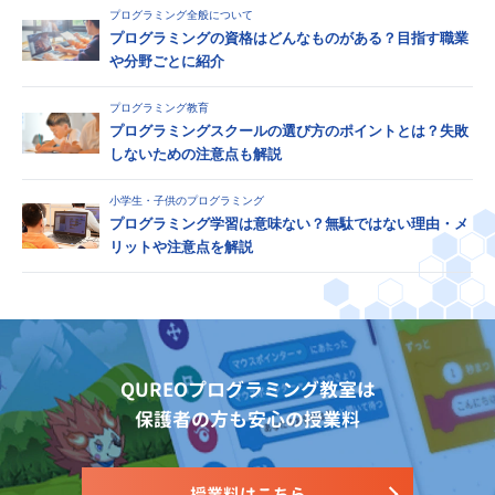
プログラミング全般について
プログラミングの資格はどんなものがある？目指す職業
や分野ごとに紹介
プログラミング教育
プログラミングスクールの選び方のポイントとは？失敗
しないための注意点も解説
小学生・子供のプログラミング
プログラミング学習は意味ない？無駄ではない理由・メ
リットや注意点を解説
QUREOプログラミング教室は
保護者の方も安心の授業料
授業料はこちら