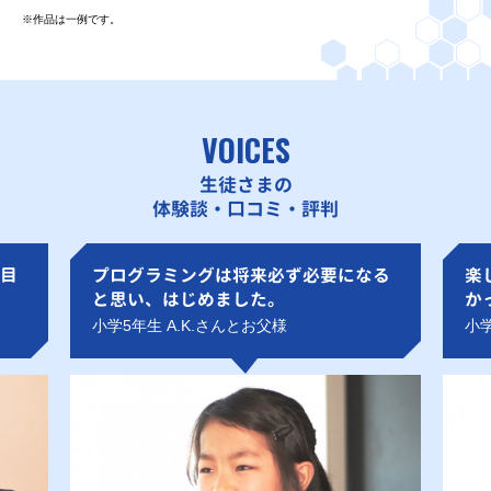
※作品は一例です。
VOICES
生徒さまの
体験談・口コミ・評判
目
プログラミングは将来必ず必要になる
楽
と思い、はじめました。
か
小学5年生 A.K.さんとお父様
小学