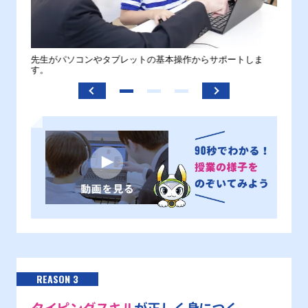
。
先生がパソコンやタブレットの基本操作からサポートしま
わから
す。
REASON 3