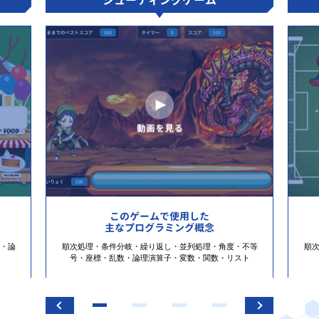
シューティングゲーム
このゲームで使用した
主なプログラミング概念
・論
順次処理・条件分岐・繰り返し・並列処理・角度・不等
順
号・座標・乱数・論理演算子・変数・関数・リスト