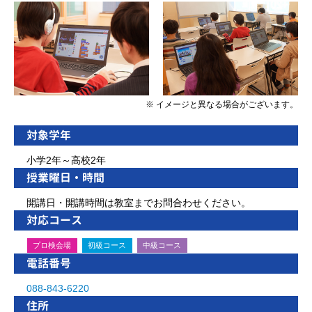
※ イメージと異なる場合がございます。
対象学年
小学2年～高校2年
授業曜日・時間
開講日・開講時間は教室までお問合わせください。
対応コース
プロ検会場
初級コース
中級コース
電話番号
088-843-6220
住所