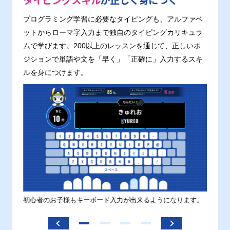
タイピングスキル
が正しく身につく
プログラミング学習に必要なタイピングも、アルファベ
ットからローマ字入力まで独自のタイピングカリキュラ
ムで学びます。200以上のレッスンを通じて、正しいポ
ジションで単語や文を「早く」「正確に」入力するスキ
ルを身につけます。
す。
初心者のお子様もキーボード入力が出来るようになります。
正しい
ます。