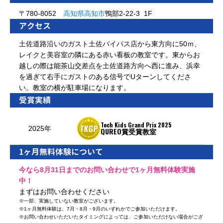
〒780-8052
高知県
高知市
鴨部2-22-3 1F
アクセス
土佐道路沿いのガスト土佐バイパス店から東方向に50ｍ、
レイクと美容室の隣にある赤い看板の教室です。東からお
越しの際は能茶山交差点を土佐道路方向へ西に進み、浜幸
を過ぎて右手にガストのある信号でUターンしてくださ
い。教室の横が駐車場になります。
受賞実績
Tech Kids Grand Prix 2025
2025年
QUREO賞受賞教室
1ヶ月無料体験について
今なら8月31日までのお問い合わせで1ヶ月無料体験実施
中！
まずはお問い合わせください
※
一部、実施していない教室がございます。
※
1ヶ月無料体験は、7月・8月・9月のいずれかでご参加いただけます。
※
お問い合わせいただいたタイミングによっては、ご参加いただけない場合がござ