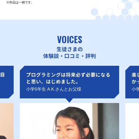
※作品は一例です。
VOICES
生徒さまの
体験談・口コミ・評判
目
プログラミングは将来必ず必要になる
楽
と思い、はじめました。
か
小学5年生 A.K.さんとお父様
小学