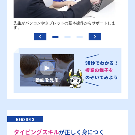
。
先生がパソコンやタブレットの基本操作からサポートしま
わから
す。
REASON 3
タイピングスキル
が正しく身につく