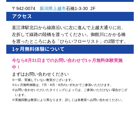
〒942-0074
新潟県
上越市
石橋1-3-30 2F
アクセス
直江津駅北口から線路沿いに左に進んで上越大通りに出、
左折して線路の陸橋を渡ってください。御館川にかかる橋
を渡ったところにある「ひらいフローリスト」の2階です。
1ヶ月無料体験について
今なら8月31日までのお問い合わせで1ヶ月無料体験実施
中！
まずはお問い合わせください
※
一部、実施していない教室がございます。
※
1ヶ月無料体験は、7月・8月・9月のいずれかでご参加いただけます。
※
お問い合わせいただいたタイミングによっては、ご参加いただけない場合がござ
います。
※
実施回数は教室により異なります。詳しくは各教室へお問い合わせください。