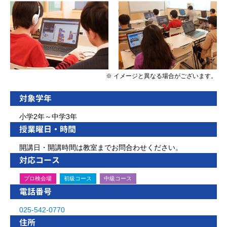
※ イメージと異なる場合がございます。
対象学年
小学2年～中学3年
授業曜日・時間
開講日・開講時間は教室までお問合わせください。
対応コース
プロ検会場
初級コース
中級コース
電話番号
025-542-0770
住所