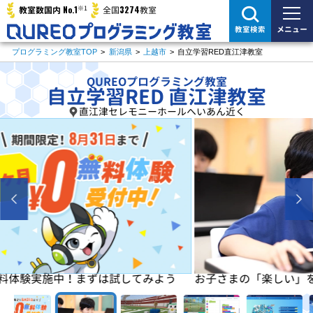
※1
No.1
3274
教室数国内
全国
教室
メニュー
教室検索
プログラミング教室TOP
>
新潟県
>
上越市
>
自立学習RED直江津教室
QUREOプログラミング教室
自立学習RED 直江津教室
直江津セレモニーホールへいあん近く
よう
お子さまの「楽しい」を学びの原動力に！
初めは