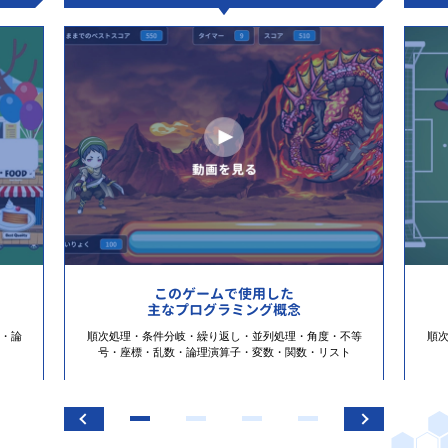
このゲームで使用した
主なプログラミング概念
・論
順次処理・条件分岐・繰り返し・並列処理・角度・不等
順
号・座標・乱数・論理演算子・変数・関数・リスト