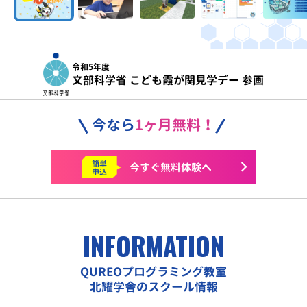
令和5年度
文部科学省 こども霞が関見学デー 参画
今なら
1ヶ月無料！
簡単
今すぐ
無料体験へ
申込
INFORMATION
QUREOプログラミング教室
北耀学舎のスクール情報