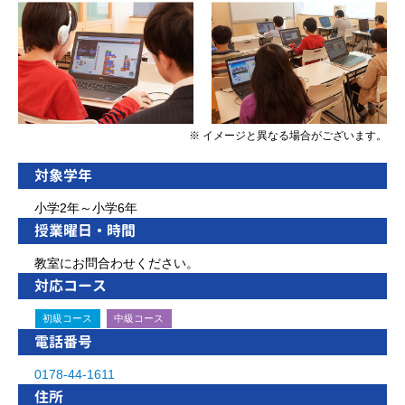
※ イメージと異なる場合がございます。
対象学年
小学2年～小学6年
授業曜日・時間
教室にお問合わせください。
対応コース
初級コース
中級コース
電話番号
0178-44-1611
住所