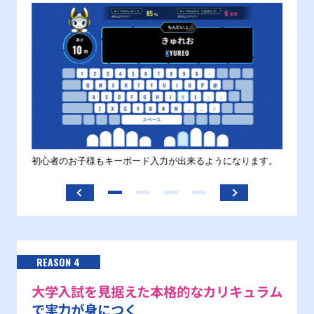
す。
初心者のお子様もキーボード入力が出来るようになります。
正しい
ます。
REASON 4
大学入試を見据えた本格的なカリキュラム
で実力が身につく