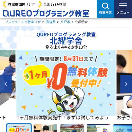
※1
No.1
3274
教室数国内
全国
教室
メニュー
教室検索
プログラミング教室TOP
>
青森県
>
八戸市
>
北耀学舎
QUREOプログラミング教室
北耀学舎
吹上小学校徒歩10分
よう
お子さまの「楽しい」を学びの原動力に！
初めは