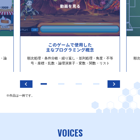
このゲームで使用した
主なプログラミング概念
・論
順次処理・条件分岐・繰り返し・並列処理・角度・不等
順
号・座標・乱数・論理演算子・変数・関数・リスト
※作品は一例です。
VOICES