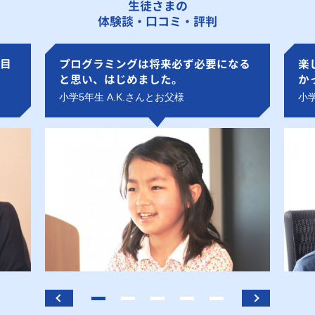
生徒さまの
体験談・口コミ・評判
目
プログラミングは将来必ず必要になる
楽
と思い、はじめました。
か
小学5年生 A.K.さんとお父様
小学