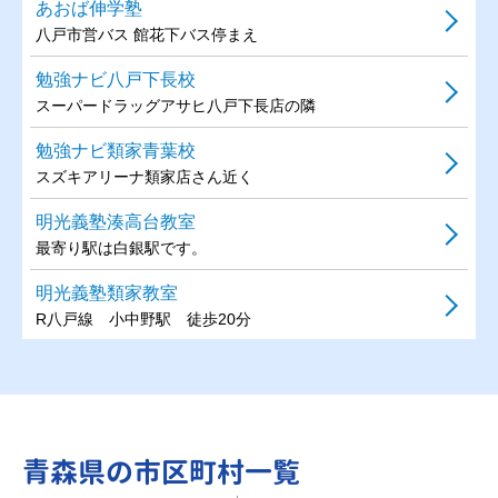
あおば伸学塾
八戸市営バス 館花下バス停まえ
勉強ナビ八戸下長校
スーパードラッグアサヒ八戸下長店の隣
勉強ナビ類家青葉校
スズキアリーナ類家店さん近く
明光義塾湊高台教室
最寄り駅は白銀駅です。
明光義塾類家教室
R八戸線 小中野駅 徒歩20分
明光義塾下長教室
長苗代駅から徒歩20分
明光義塾根城教室
青森県の市区町村一覧
根城小学校前から徒歩2分