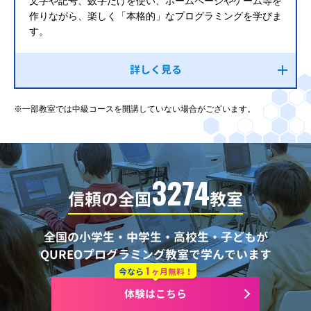
文字や記号、数字だけを使い、ホームページやゲーム等を
作りながら、楽しく「本格的」なプログラミングを学びま
す。
詳しく見る
※一部教室では中級コースを開講していない場合がございます。
3274
信頼の全国
教室
全国の小学生・中学生・高校生・子どもが
QUREOプログラミング教室で学んでいます
1
今なら
ヶ月無料！
体験はこちら