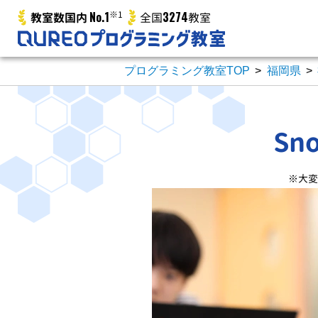
No.1
※1
3274
教室数国内
全国
教室
プログラミング教室TOP
>
福岡県
>
S
※大変