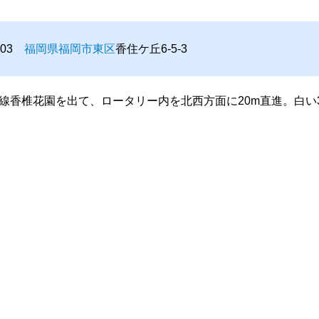
0003
福岡県
福岡市
東区
香住ケ丘6-5-3
線香椎花園を出て、ロータリー内を北西方面に20m直進。白い