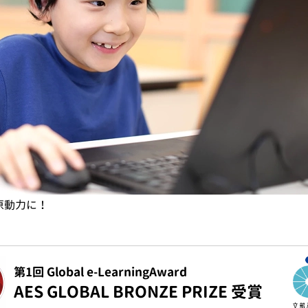
原動力に！
第1回 Global e-LearningAward
AES GLOBAL BRONZE PRIZE 受賞