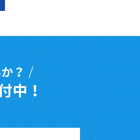
んか？
付中！