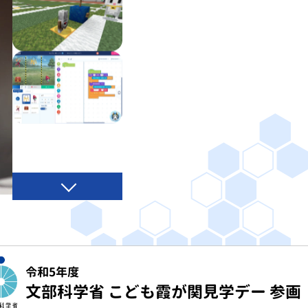
令和5年度
文部科学省 こども霞が関見学デー 参画