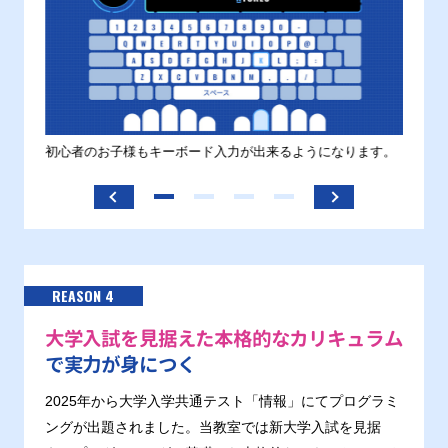
す。
初心者のお子様もキーボード入力が出来るようになります。
正しい
ます。
REASON 4
大学入試を見据えた本格的なカリキュラム
で実力が身につく
2025年から大学入学共通テスト「情報」にてプログラミ
ングが出題されました。当教室では新大学入試を見据