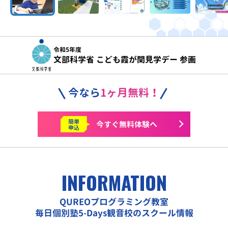
令和5年度
文部科学省 こども霞が関見学デー 参画
今なら
1ヶ月無料！
簡単
今すぐ
無料体験へ
申込
INFORMATION
QUREOプログラミング教室
毎日個別塾5-Days観音校のスクール情報