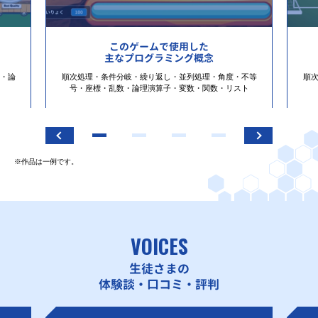
このゲームで使用した
主なプログラミング概念
・論
順次処理・条件分岐・繰り返し・並列処理・角度・不等
順
号・座標・乱数・論理演算子・変数・関数・リスト
※作品は一例です。
VOICES
生徒さまの
体験談・口コミ・評判