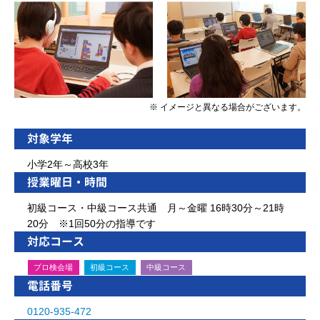
※ イメージと異なる場合がございます。
対象学年
小学2年～高校3年
授業曜日・時間
初級コース・中級コース共通 月～金曜 16時30分～21時
20分 ※1回50分の指導です
対応コース
プロ検会場
初級コース
中級コース
電話番号
0120-935-472