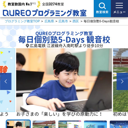
※1
No.1
3274
教室数国内
全国
教室
メニュー
教室検索
プログラミング教室TOP
>
広島県
>
広島市
>
西区
>
毎日個別塾5-Days観音校
QUREOプログラミング教室
毎日個別塾5-Days 観音校
広島電鉄 江波線舟入南町駅より徒歩10分
よう
お子さまの「楽しい」を学びの原動力に！
初めは