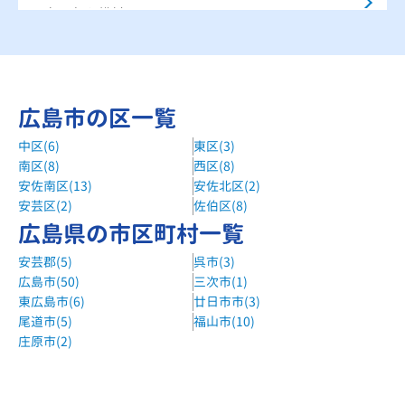
JR山陽本線 横川駅 すぐ
Egg進学教室
古江駅徒歩1分
大江塾観音校
広島市の区一覧
西広島駅より車で10分
中区(6)
東区(3)
南区(8)
西区(8)
安佐南区(13)
安佐北区(2)
安芸区(2)
佐伯区(8)
広島県の市区町村一覧
安芸郡(5)
呉市(3)
広島市(50)
三次市(1)
東広島市(6)
廿日市市(3)
尾道市(5)
福山市(10)
庄原市(2)