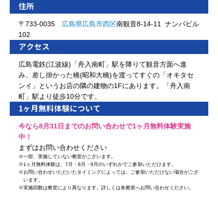
住所
〒733-0035
広島県
広島市
西区
南観音8-14-11 ナンバビル
102
アクセス
広島電鉄(江波線)「舟入南町」駅を降りて観音方面へ進
み、差し掛かった橋(昭和大橋)を渡ってすぐの「オキタセ
ンイ」というお店の隣の建物の1Fにあります。「舟入南
町」駅より徒歩10分です。
1ヶ月無料体験について
今なら8月31日までのお問い合わせで1ヶ月無料体験実施
中！
まずはお問い合わせください
※
一部、実施していない教室がございます。
※
1ヶ月無料体験は、7月・8月・9月のいずれかでご参加いただけます。
※
お問い合わせいただいたタイミングによっては、ご参加いただけない場合がござ
います。
※
実施回数は教室により異なります。詳しくは各教室へお問い合わせください。