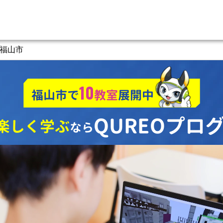
福山市
10
福山市で
教室
展開中
QUREOプロ
楽しく学ぶ
なら