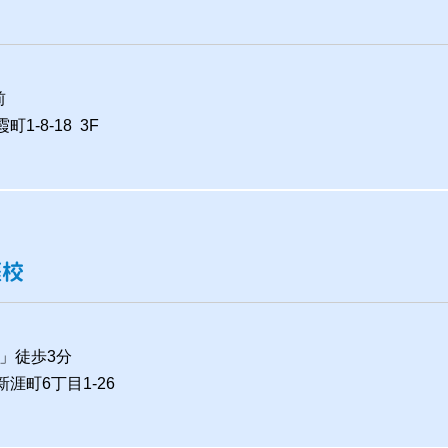
前
1-8-18 3F
涯校
」徒歩3分
新涯町6丁目1-26