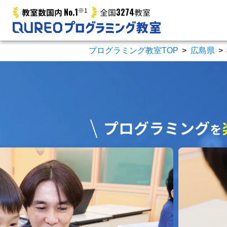
No.1
※1
3274
教室数国内
全国
教室
プログラミング教室TOP
>
広島県
>
プログラミング
を