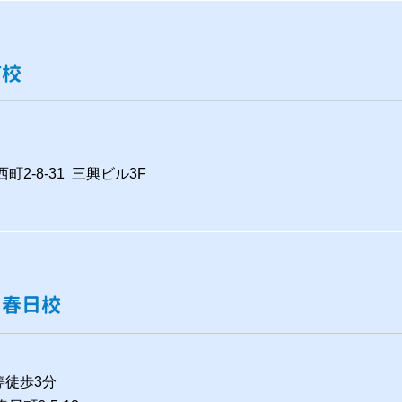
町校
町2-8-31 三興ビル3F
山春日校
停徒歩3分