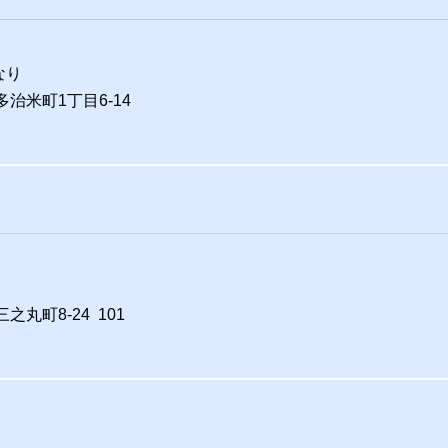
なり
多治米町1丁目6-14
之丸町8-24 101