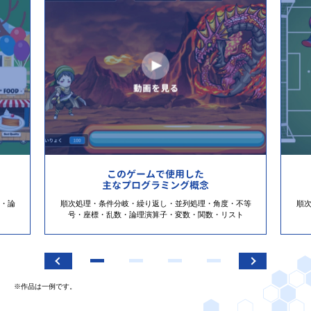
このゲームで使用した
主なプログラミング概念
・論
順次処理・条件分岐・繰り返し・並列処理・角度・不等
順
号・座標・乱数・論理演算子・変数・関数・リスト
※作品は一例です。