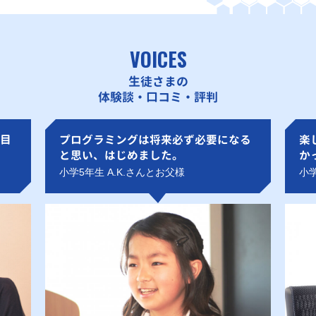
VOICES
生徒さまの
体験談・口コミ・評判
目
プログラミングは将来必ず必要になる
楽
と思い、はじめました。
か
小学5年生 A.K.さんとお父様
小学