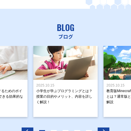
BLOG
ブログ
2025.10.15
2025.10.15
するためのポイ
小学生が学ぶプログラミングとは？
教育版Minecr
できる効果的な
授業の目的やメリット、内容を詳し
とは？通常版と
く解説！
解説