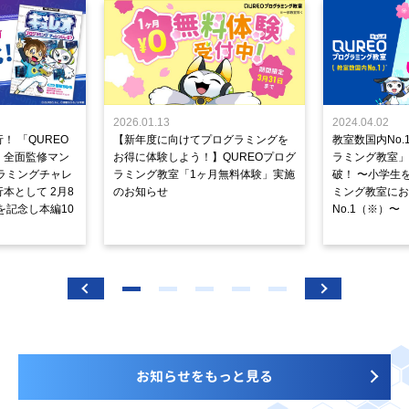
2026.01.13
2024.04.02
！ 「QUREO
【新年度に向けてプログラミングを
教室数国内No.
」全面監修マン
お得に体験しよう！】QUREOプログ
ラミング教室」が
ラミングチャレ
ラミング教室「1ヶ月無料体験」実施
破！ 〜小学生
本として 2月8
のお知らせ
ミング教室にお
を記念し本編10
No.1（※）〜
お知らせをもっと見る