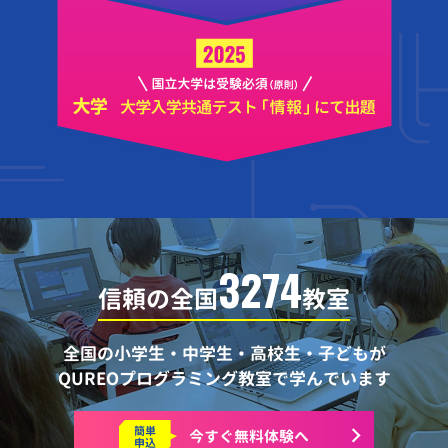
3274
信頼の全国
教室
全国の小学生・中学生・高校生・子どもが
QUREOプログラミング教室で学んでいます
簡単
今すぐ
無料体験へ
申込