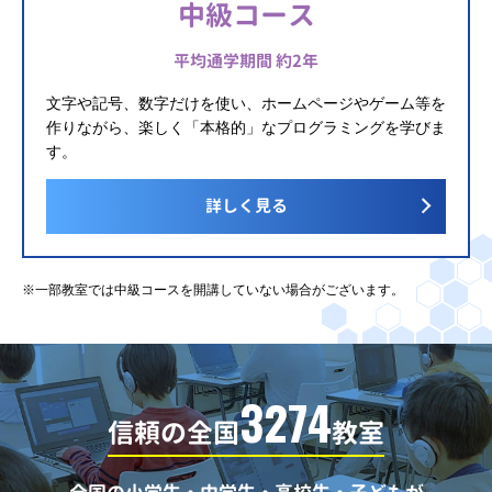
中級コース
平均通学期間 約2年
文字や記号、数字だけを使い、ホームページやゲーム等を
作りながら、楽しく「本格的」なプログラミングを学びま
す。
詳しく見る
※一部教室では中級コースを開講していない場合がございます。
3274
信頼の全国
教室