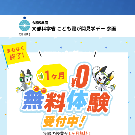
令和5年度
文部科学省 こども霞が関見学デー 参画
8
31
期間限定！
月
日
まで
実際の授業が
1ヶ月無料！