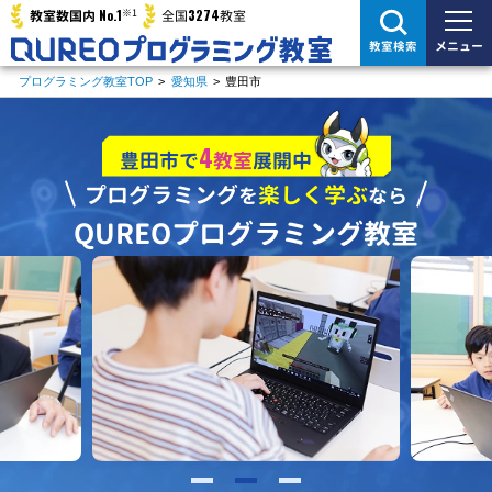
※1
No.1
3274
教室数国内
全国
教室
メニュー
教室検索
プログラミング教室TOP
>
愛知県
>
豊田市
4
豊田市で
教室
展開中
プログラミング
楽しく学ぶ
を
なら
QUREOプログラミング教室