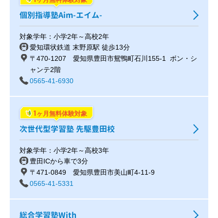
個別指導塾Aim-エイム-
対象学年：小学2年～高校2年
愛知環状鉄道 末野原駅 徒歩13分
〒470-1207 愛知県豊田市鴛鴨町石川155-1 ボン・シ
ャンテ2階
0565-41-6930
1
ヶ月無料体験対象
次世代型学習塾 先駆豊田校
対象学年：小学2年～高校3年
豊田ICから車で3分
〒471-0849 愛知県豊田市美山町4-11-9
0565-41-5331
総合学習塾With