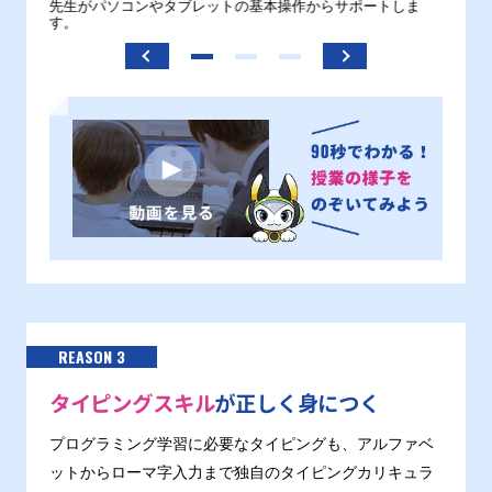
。
先生がパソコンやタブレットの基本操作からサポートしま
わから
す。
REASON 3
タイピングスキル
が正しく身につく
プログラミング学習に必要なタイピングも、アルファベ
ットからローマ字入力まで独自のタイピングカリキュラ