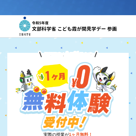
令和5年度
文部科学省 こども霞が関見学デー 参画
8
31
期間限定！
月
日
まで
実際の授業が
1ヶ月無料！