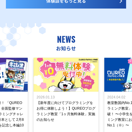
体験談をもっと見る
NEWS
お知らせ
2026.01.13
2024.04.02
！ 「QUREO
【新年度に向けてプログラミングを
教室数国内No.
」全面監修マン
お得に体験しよう！】QUREOプログ
ラミング教室」が
ラミングチャレ
ラミング教室「1ヶ月無料体験」実施
破！ 〜小学生
本として 2月8
のお知らせ
ミング教室にお
を記念し本編10
No.1（※）〜