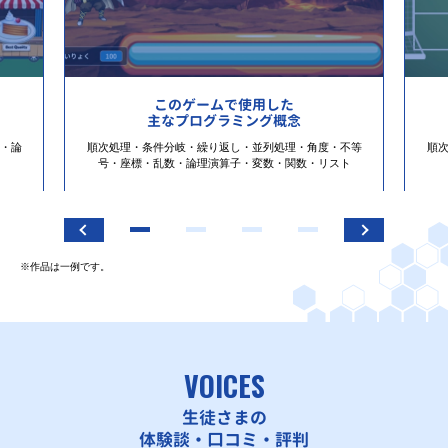
このゲームで使用した
主なプログラミング概念
・論
順次処理・条件分岐・繰り返し・並列処理・角度・不等
順
号・座標・乱数・論理演算子・変数・関数・リスト
※作品は一例です。
VOICES
生徒さまの
体験談・口コミ・評判