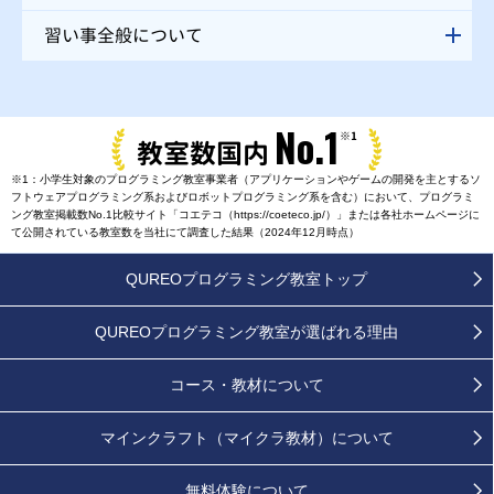
習い事全般について
No.1
※1
教室数国内
※1：小学生対象のプログラミング教室事業者（アプリケーションやゲームの開発を主とするソ
フトウェアプログラミング系およびロボットプログラミング系を含む）において、プログラミ
ング教室掲載数No.1比較サイト「コエテコ（https://coeteco.jp/）」または各社ホームページに
て公開されている教室数を当社にて調査した結果（2024年12月時点）
QUREOプログラミング教室トップ
QUREOプログラミング教室が
選ばれる理由
コース・教材について
マインクラフト（マイクラ教材）について
無料体験について