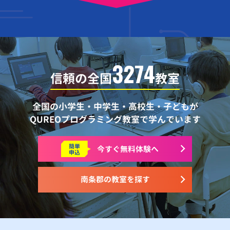
3274
信頼の全国
教室
全国の小学生・中学生・高校生・子どもが
QUREOプログラミング教室で学んでいます
簡単
今すぐ
無料体験へ
申込
南条郡の教室を探す