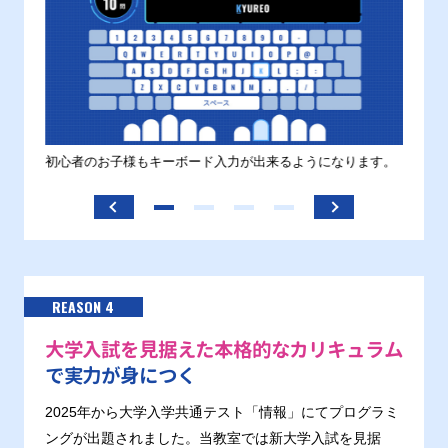
す。
初心者のお子様もキーボード入力が出来るようになります。
正しい
ます。
REASON 4
大学入試を見据えた本格的なカリキュラム
で実力が身につく
2025年から大学入学共通テスト「情報」にてプログラミ
ングが出題されました。当教室では新大学入試を見据