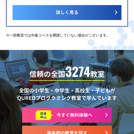
詳しく見る
※一部教室では中級コースを開講していない場合がございます。
3274
信頼の全国
教室
全国の小学生・中学生・高校生・子どもが
QUREOプログラミング教室で学んでいます
簡単
今すぐ
無料体験へ
申込
南条郡の教室を探す