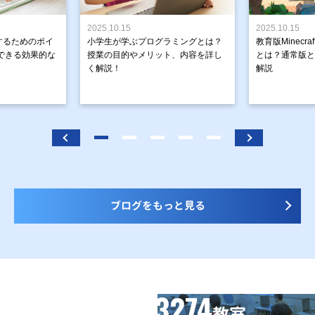
2025.10.15
2025.10.15
するためのポイ
小学生が学ぶプログラミングとは？
教育版Minecr
できる効果的な
授業の目的やメリット、内容を詳し
とは？通常版と
く解説！
解説
ブログをもっと見る
3274
信頼の全国
教室