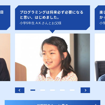
目
プログラミングは将来必ず必要になる
楽
と思い、はじめました。
か
小学5年生 A.K.さんとお父様
小学