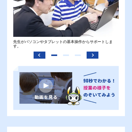
。
先生がパソコンやタブレットの基本操作からサポートしま
わから
す。