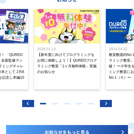
2026.01.13
2024.04.02
！ 「QUREO
【新年度に向けてプログラミングを
教室数国内No.
」全面監修マン
お得に体験しよう！】QUREOプログ
ラミング教室」が
ラミングチャレ
ラミング教室「1ヶ月無料体験」実施
破！ 〜小学生
本として 2月8
のお知らせ
ミング教室にお
を記念し本編10
No.1（※）〜
お知らせをもっと見る