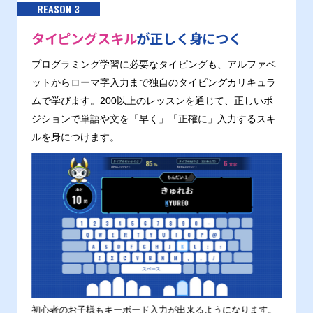
REASON 3
タイピングスキル
が正しく身につく
プログラミング学習に必要なタイピングも、アルファベ
ットからローマ字入力まで独自のタイピングカリキュラ
ムで学びます。200以上のレッスンを通じて、正しいポ
ジションで単語や文を「早く」「正確に」入力するスキ
ルを身につけます。
す。
初心者のお子様もキーボード入力が出来るようになります。
正しい