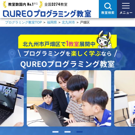
※1
No.1
3274
教室数国内
全国
教室
メニュー
教室検索
プログラミング教室TOP
>
福岡県
>
北九州市
>
戸畑区
1
北九州市戸畑区で
教室
展開中
プログラミング
楽しく学ぶ
を
なら
QUREOプログラミング教室