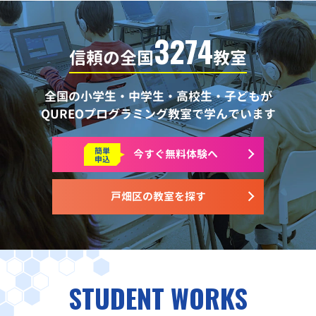
3274
信頼の全国
教室
全国の小学生・中学生・高校生・子どもが
QUREOプログラミング教室で学んでいます
簡単
今すぐ
無料体験へ
申込
戸畑区の教室を探す
STUDENT WORKS