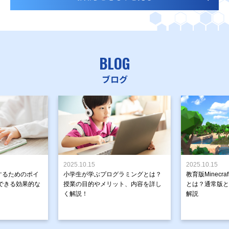
BLOG
ブログ
2025.10.15
2025.10.15
するためのポイ
小学生が学ぶプログラミングとは？
教育版Minecr
できる効果的な
授業の目的やメリット、内容を詳し
とは？通常版と
く解説！
解説