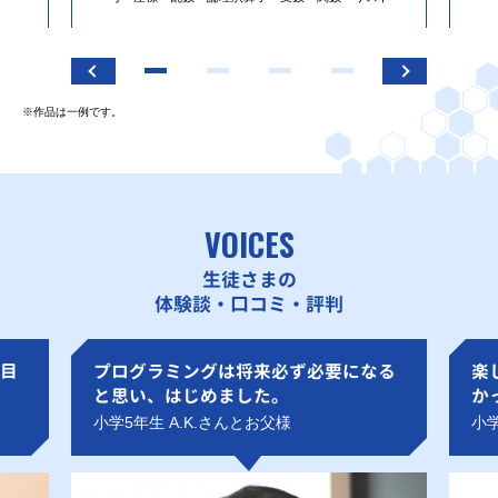
※作品は一例です。
VOICES
生徒さまの
体験談・口コミ・評判
目
プログラミングは将来必ず必要になる
楽
と思い、はじめました。
か
小学5年生 A.K.さんとお父様
小学