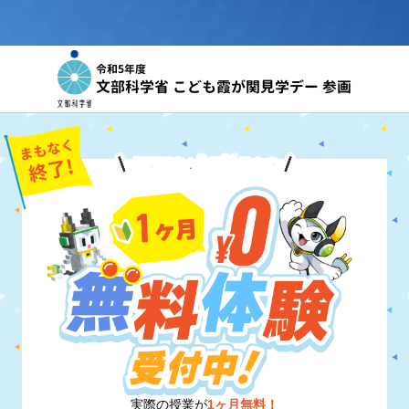
令和5年度
文部科学省 こども霞が関見学デー 参画
8
31
期間限定！
月
日
まで
実際の授業が
1ヶ月無料！