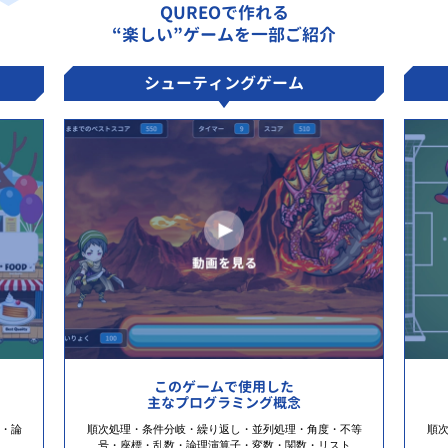
QUREOで作れる
“楽しい”ゲームを一部ご紹介
シューティングゲーム
このゲームで使用した
主なプログラミング概念
・論
順次処理・条件分岐・繰り返し・並列処理・角度・不等
順
号・座標・乱数・論理演算子・変数・関数・リスト