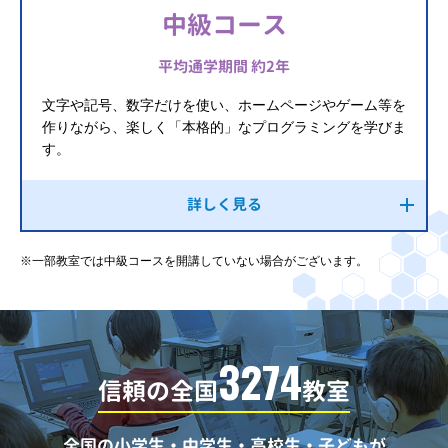
中級コース
平均通学期間 約2年
文字や記号、数字だけを使い、ホームページやゲーム等を
作りながら、楽しく「本格的」なプログラミングを学びま
す。
詳しく見る
※一部教室では中級コースを開講していない場合がございます。
3274
信頼の全国
教室
全国の小学生・中学生・高校生・子どもが