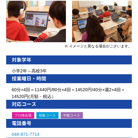
※ イメージと異なる場合がございます。
対象学年
小学2年～高校3年
授業曜日・時間
60分×4回＝11440円/80分×4回＝14520円/40分×週2×4回＝
14520円(月額・税込）
対応コース
プロ検会場
初級コース
中級コース
電話番号
048-871-7714