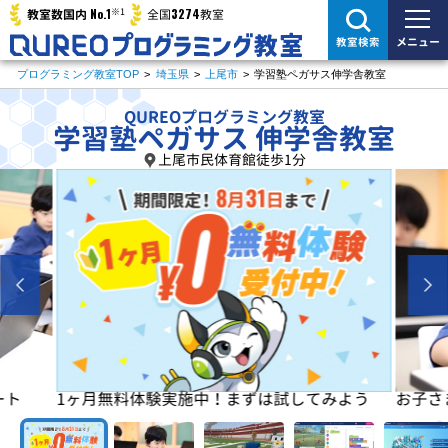
※1
No.1
3274
教室数国内
全国
教室
メニュー
教室検索
プログラミング教室TOP
>
埼玉県
>
上尾市
>
学習塾ペガサス伸学舎教室
QUREOプログラミング教室
学習塾ペガサス 伸学舎教室
上尾市民体育館徒歩1分
よう
お子さまの「楽しい」を学びの原動力に！
初めは