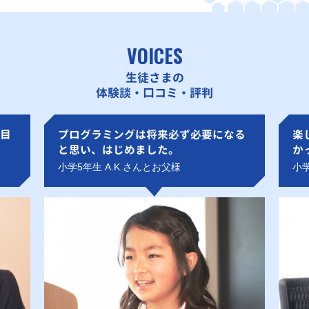
VOICES
生徒さまの
体験談・口コミ・評判
目
プログラミングは将来必ず必要になる
楽
と思い、はじめました。
か
小学5年生 A.K.さんとお父様
小学