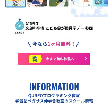
令和5年度
文部科学省 こども霞が関見学デー 参画
今なら
1ヶ月無料！
簡単
今すぐ
無料体験へ
申込
INFORMATION
QUREOプログラミング教室
学習塾ペガサス伸学舎教室のスクール情報