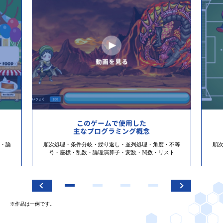
このゲームで使用した
主なプログラミング概念
・論
順次処理・条件分岐・繰り返し・並列処理・角度・不等
順
号・座標・乱数・論理演算子・変数・関数・リスト
※作品は一例です。