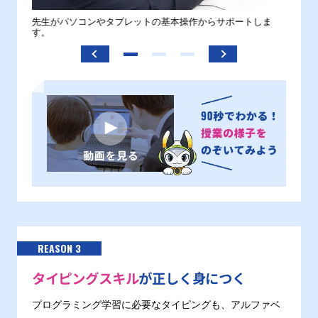
。
先生がパソコンやタブレットの基本操作からサポートしま
わから
す。
REASON 3
タイピングスキル
が正しく身につく
プログラミング学習に必要なタイピングも、アルファベ