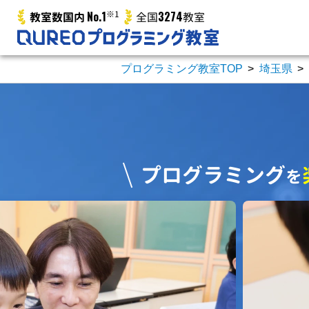
No.1
※1
3274
教室数国内
全国
教室
プログラミング教室TOP
>
埼玉県
>
プログラミング
を