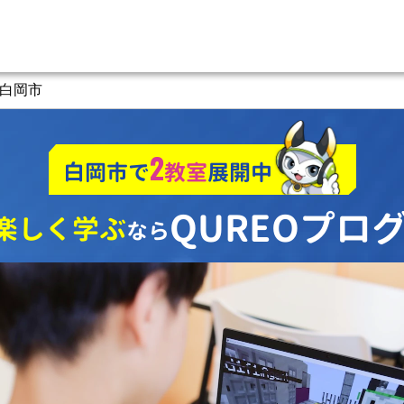
白岡市
2
白岡市で
教室
展開中
QUREOプロ
楽しく学ぶ
なら