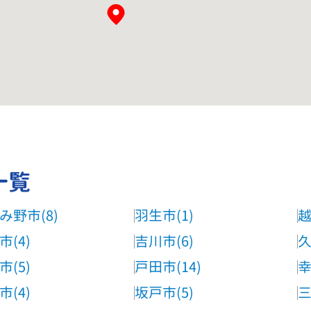
一覧
み野市(8)
羽生市(1)
越
市(4)
吉川市(6)
久
市(5)
戸田市(14)
幸
市(4)
坂戸市(5)
三