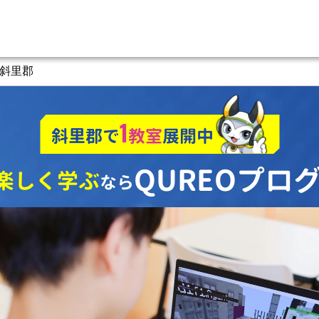
斜里郡
1
斜里郡で
教室
展開中
QUREOプロ
楽しく学ぶ
なら