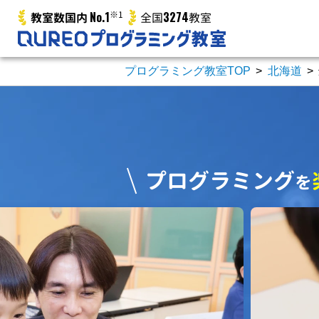
No.1
※1
3274
教室数国内
全国
教室
プログラミング教室TOP
>
北海道
>
プログラミング
を