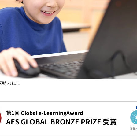
原動力に！
第1回 Global e-LearningAward
AES GLOBAL BRONZE PRIZE 受賞