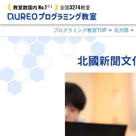
No.1
※1
3274
教室数国内
全国
教室
プログラミング教室TOP
>
石川県
>
北國新聞文