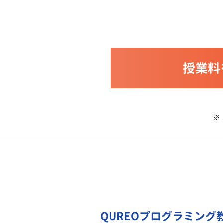
授業料
※
QUREOプログラミング