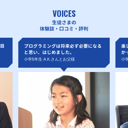
VOICES
生徒さまの
体験談・口コミ・評判
目
プログラミングは将来必ず必要になる
楽
と思い、はじめました。
か
小学5年生 A.K.さんとお父様
小学