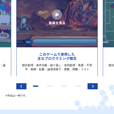
このゲームで使用した
主なプログラミング概念
・論
順次処理・条件分岐・繰り返し・並列処理・角度・不等
順
号・座標・乱数・論理演算子・変数・関数・リスト
※作品は一例です。