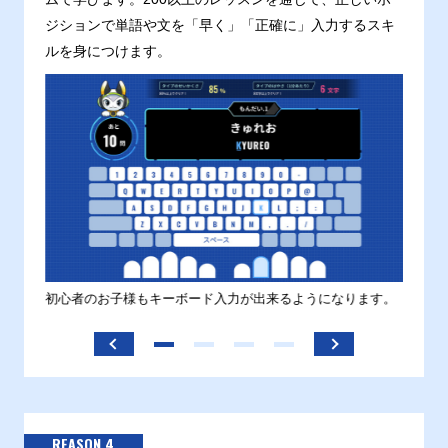
ジションで単語や文を「早く」「正確に」入力するスキ
ルを身につけます。
す。
初心者のお子様もキーボード入力が出来るようになります。
正しい
ます。
REASON 4