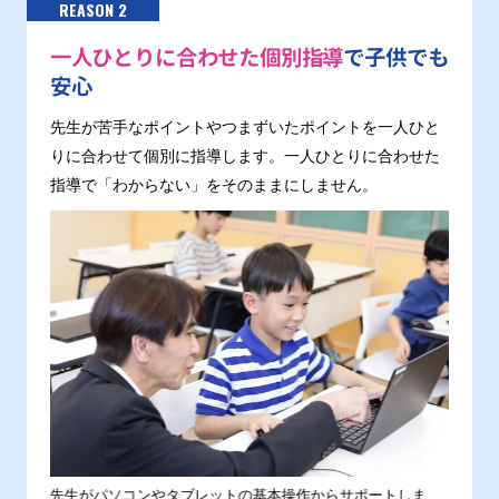
REASON 2
一人ひとりに合わせた個別指導
で子供でも
安心
先生が苦手なポイントやつまずいたポイントを一人ひと
りに合わせて個別に指導します。一人ひとりに合わせた
指導で「わからない」をそのままにしません。
。
先生がパソコンやタブレットの基本操作からサポートしま
わから