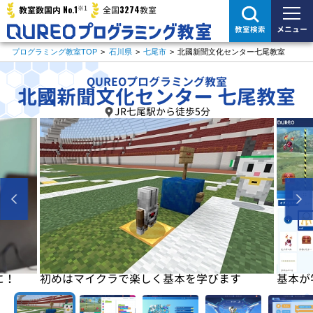
※1
No.1
3274
教室数国内
全国
教室
メニュー
教室検索
プログラミング教室TOP
>
石川県
>
七尾市
>
北國新聞文化センター七尾教室
QUREOプログラミング教室
北國新聞文化センター 七尾教室
JR七尾駅から徒歩5分
に！
初めはマイクラで楽しく基本を学びます
基本が