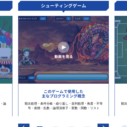
シューティングゲーム
このゲームで使用した
主なプログラミング概念
・論
順次処理・条件分岐・繰り返し・並列処理・角度・不等
順
号・座標・乱数・論理演算子・変数・関数・リスト