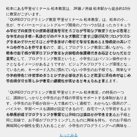
松本にある甲斐ゼミナール 松本教室は、JR篠ノ井線 松本駅から徒歩約10分
に教室がございます。
「QUREOプログラミング教室 甲斐ゼミナール 松本教室」は、松本の小学
生が、サイバーエージェントグループ開発のノウハウが詰まったカリキュラ
ムで、プログラミングの基礎を学習することが可能なプログラミング教室と
小学校での集団での授業とは異なった「プログラミング教室」だからこそ、
なっております。私達のプログラミング教室で使う「QUREO」というプロ
小学生のお子様一人ひとりのペースを大切に、まずは楽しんでプログラミン
グラミングサービスは、小学生向けの教材となっており、１つのレッスンで
グを進めていただくことができます。そして学習を進めると難易度の高いゲ
１つのゲームを作ります。
ームを作ることができるので、楽しくプログラミング教室に通いながら、小
学生のお子様が着実にプログラミングの概念を習得できる設計となっており
松本で近くのプログラミング教室をお探しの保護者の方からよくいただくご
ます。
質問として、プログラミング教室というと、小学生にはパソコン操作がネッ
クとなるイメージがあるようですが、ビジュアルプログラミング環境となっ
ているため、キーボード入力に慣れていない小学生のお子様でも、簡単なマ
ウスの操作だけで進めることができ、プログラミング教室に通うのがはじめ
小学校でも、今後プログラミングが必修化されることにより、松本でも、小
ての場合でも親しみやすく、継続しやすいカリキュラムと言えます。
学生のプログラミング教育の必要性が高まると考えられます。
「QUREOプログラミング教室 甲斐ゼミナール 松本教室」の特長の一つ
に、講師がしっかりと小学生のお子様の学習をサポートする体制がありま
す。小学生のお子様が自分一人で進めていく過程で、わからない箇所のアド
バイスや、学習ペースを講師が設定できるので、自宅で一人で学習するより
も効果的にプログラミングを学習し、身につけることができます。
小学生が通うプログラミング教室では、時には講師が小学生であるお子様と
同じ目線で、お子様がプログラミングしたものに興味を持ち、そのお子様の
興味関心や個性を受け入れることが、小学生のプログラミングへの興味を継
続させるために非常に大切と言えます。そのため、一人ひとりのレベル・進
もっとみる
度に合わせた個別指導を行う「QUREOプログラミング教室 甲斐ゼミナール