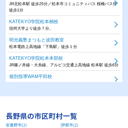
JR北松本駅 徒歩25分／松本市コミュニティバス 桜橋バス停
徒歩1分
KATEKYO学院松本桐校
信州大学より徒歩７分。
明光義塾まつもと波田教室
松本電鉄上高地線「下島駅」徒歩１分
KATEKYO学院松本本部校
JR篠ノ井線・大糸線、アルピコ交通上高地線 松本駅 徒歩6分
個別指導WAM平田校
平田駅徒歩10分
甲斐ゼミナール松本清水教室
JR篠ノ井線 松本駅から車で約10分
甲斐ゼミナール高宮教室
長野県の市区町村一覧
JR篠ノ井線 南松本駅から車で約5分
安曇野市(2)
伊那市(2)