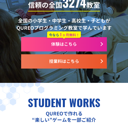
3274
信頼の全国
教室
全国の小学生・中学生・高校生・子どもが
QUREOプログラミング教室で学んでいます
1
今なら
ヶ月無料！
体験はこちら
授業料はこちら
STUDENT WORKS
QUREOで作れる
“楽しい”ゲームを一部ご紹介