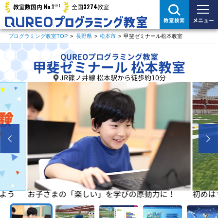
※1
No.1
3274
教室数国内
全国
教室
メニュー
教室検索
プログラミング教室TOP
>
長野県
>
松本市
>
甲斐ゼミナール松本教室
QUREOプログラミング教室
甲斐ゼミナール 松本教室
JR篠ノ井線 松本駅から徒歩約10分
よう
お子さまの「楽しい」を学びの原動力に！
初めは