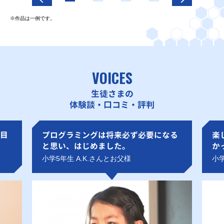
※作品は一例です。
VOICES
生徒さまの
体験談・口コミ・評判
目
プログラミングは将来必ず必要になる
楽
と思い、はじめました。
か
小学5年生 A.K.さんとお父様
小学