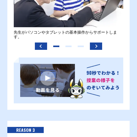
。
先生がパソコンやタブレットの基本操作からサポートしま
わから
す。
REASON 3