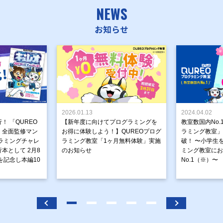
NEWS
お知らせ
2026.01.13
2024.04.02
！ 「QUREO
【新年度に向けてプログラミングを
教室数国内No.
」全面監修マン
お得に体験しよう！】QUREOプログ
ラミング教室」が
ラミングチャレ
ラミング教室「1ヶ月無料体験」実施
破！ 〜小学生
本として 2月8
のお知らせ
ミング教室にお
を記念し本編10
No.1（※）〜