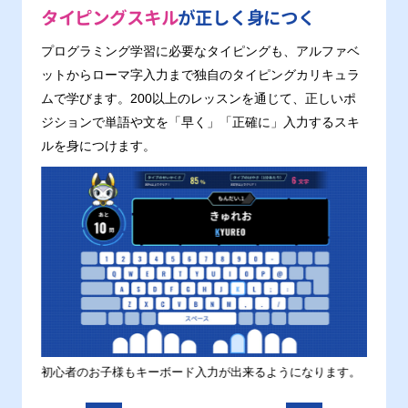
タイピングスキル
が正しく身につく
プログラミング学習に必要なタイピングも、アルファベ
ットからローマ字入力まで独自のタイピングカリキュラ
ムで学びます。200以上のレッスンを通じて、正しいポ
ジションで単語や文を「早く」「正確に」入力するスキ
ルを身につけます。
す。
初心者のお子様もキーボード入力が出来るようになります。
正しい
ます。