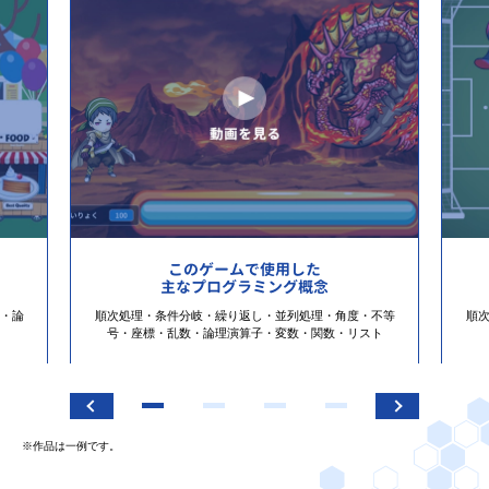
このゲームで使用した
主なプログラミング概念
・論
順次処理・条件分岐・繰り返し・並列処理・角度・不等
順
号・座標・乱数・論理演算子・変数・関数・リスト
※作品は一例です。