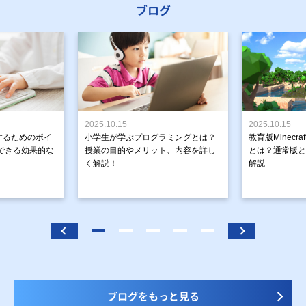
ブログ
2025.10.15
2025.10.15
するためのポイ
小学生が学ぶプログラミングとは？
教育版Minecr
できる効果的な
授業の目的やメリット、内容を詳し
とは？通常版と
く解説！
解説
ブログをもっと見る