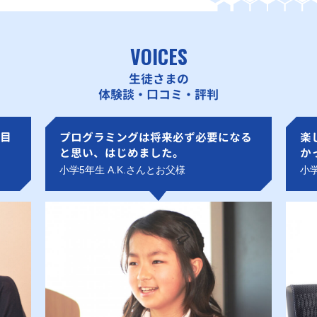
VOICES
生徒さまの
体験談・口コミ・評判
目
プログラミングは将来必ず必要になる
楽
と思い、はじめました。
か
小学5年生 A.K.さんとお父様
小学