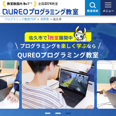
※1
No.1
3274
教室数国内
全国
教室
メニュー
教室検索
プログラミング教室TOP
>
長野県
>
佐久市
1
佐久市で
教室
展開中
プログラミング
楽しく学ぶ
を
なら
QUREOプログラミング教室