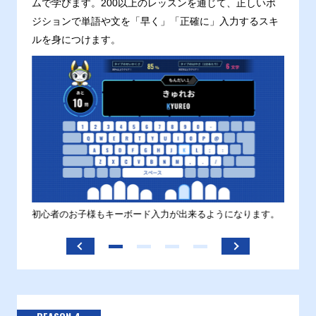
ムで学びます。200以上のレッスンを通じて、正しいポ
ジションで単語や文を「早く」「正確に」入力するスキ
ルを身につけます。
す。
初心者のお子様もキーボード入力が出来るようになります。
正しい
ます。