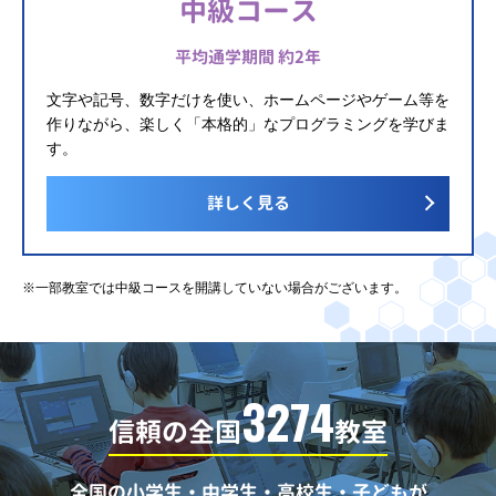
中級コース
平均通学期間 約2年
文字や記号、数字だけを使い、ホームページやゲーム等を
作りながら、楽しく「本格的」なプログラミングを学びま
す。
詳しく見る
※一部教室では中級コースを開講していない場合がございます。
3274
信頼の全国
教室
全国の小学生・中学生・高校生・子どもが