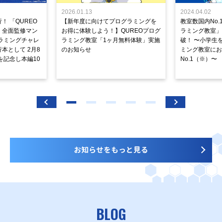
2026.01.13
2024.04.02
！ 「QUREO
【新年度に向けてプログラミングを
教室数国内No.
」全面監修マン
お得に体験しよう！】QUREOプログ
ラミング教室」が
ラミングチャレ
ラミング教室「1ヶ月無料体験」実施
破！ 〜小学生
本として 2月8
のお知らせ
ミング教室にお
を記念し本編10
No.1（※）〜
お知らせをもっと見る
BLOG