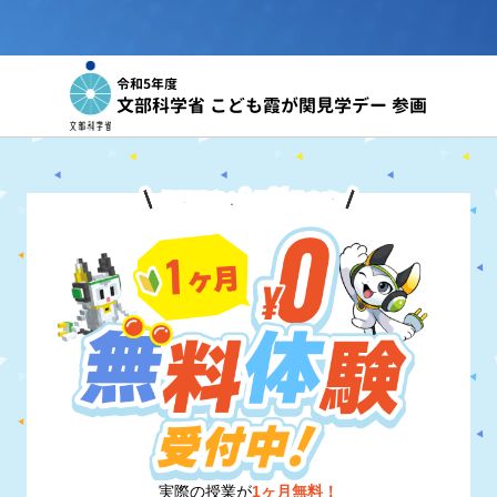
令和5年度
文部科学省 こども霞が関見学デー 参画
8
31
期間限定！
月
日
まで
実際の授業が
1ヶ月無料！