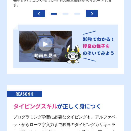
。
先生がパソコンやタブレットの基本操作からサポートしま
わから
す。
REASON 3
タイピングスキル
が正しく身につく
プログラミング学習に必要なタイピングも、アルファベ
ットからローマ字入力まで独自のタイピングカリキュラ