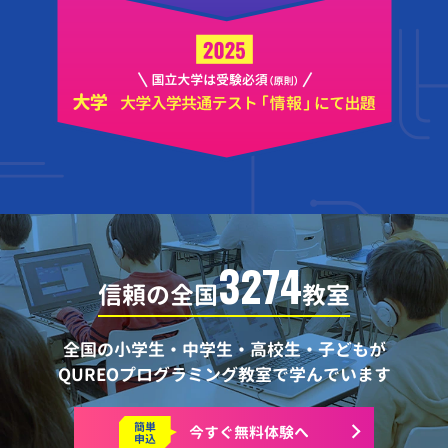
3274
信頼の全国
教室
全国の小学生・中学生・高校生・子どもが
QUREOプログラミング教室で学んでいます
簡単
今すぐ
無料体験へ
申込