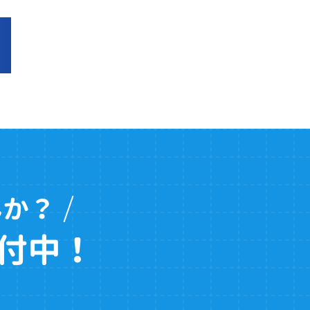
んか？
付中！