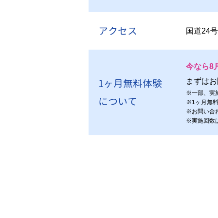
アクセス
国道24
今なら8
1ヶ月無料体験
まずはお
※
一部、実
について
※
1ヶ月無
※
お問い合
※
実施回数