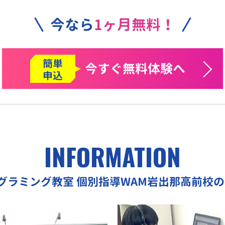
今なら
1ヶ月無料！
簡単
今すぐ
無料体験へ
申込
INFORMATION
ログラミング教室
個別指導WAM岩出那高前校