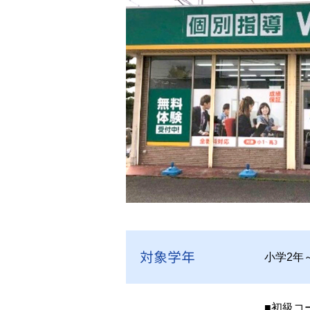
対象学年
小学2年
■初級コ