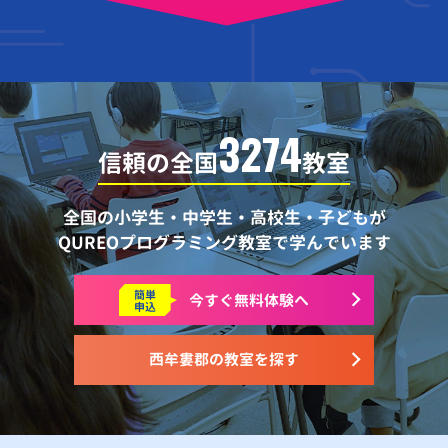
3274
信頼の全国
教室
全国の小学生・中学生・高校生・子どもが
QUREOプログラミング教室で学んでいます
簡単
今すぐ
無料体験へ
申込
西牟婁郡の教室を探す