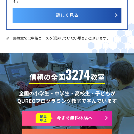
す。
詳しく見る
※一部教室では中級コースを開講していない場合がございます。
3274
信頼の全国
教室
全国の小学生・中学生・高校生・子どもが
QUREOプログラミング教室で学んでいます
簡単
今すぐ
無料体験へ
申込