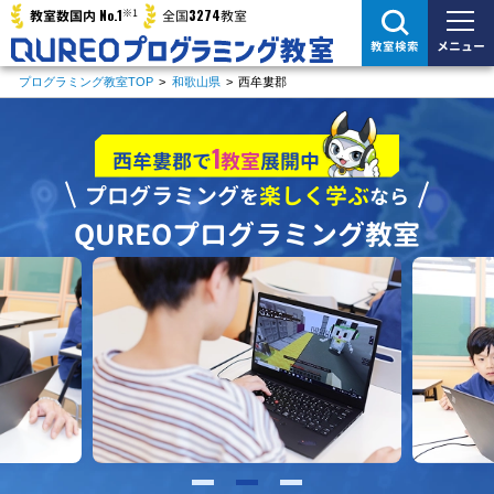
※1
No.1
3274
教室数国内
全国
教室
メニュー
教室検索
プログラミング教室TOP
>
和歌山県
>
西牟婁郡
1
西牟婁郡で
教室
展開中
プログラミング
楽しく学ぶ
を
なら
QUREOプログラミング教室