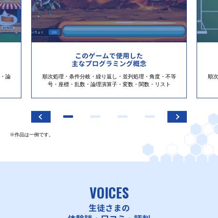
このゲームで使用した
主なプログラミング概念
・論
順次処理・条件分岐・繰り返し・並列処理・角度・不等
順
号・座標・乱数・論理演算子・変数・関数・リスト
※作品は一例です。
VOICES
生徒さまの