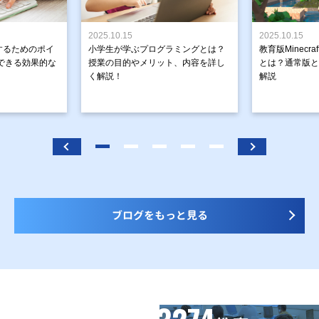
2025.10.15
2025.10.15
するためのポイ
小学生が学ぶプログラミングとは？
教育版Minecr
できる効果的な
授業の目的やメリット、内容を詳し
とは？通常版と
く解説！
解説
ブログをもっと見る