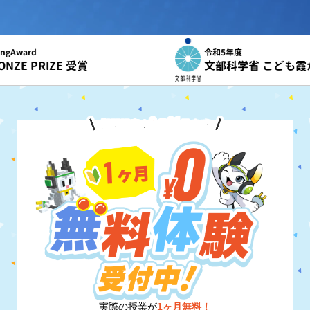
令和5年度
文部科学省 こども霞が関見学デー 参画
8
31
期間限定！
月
日
まで
実際の授業が
1ヶ月無料！