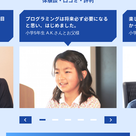
体験談・口コミ・評判
目
プログラミングは将来必ず必要になる
楽
と思い、はじめました。
か
小学5年生 A.K.さんとお父様
小学