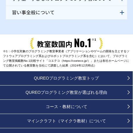
習い事全般について
No.1
※1
教室数国内
※1：小学生対象のプログラミング教室事業者（アプリケーションやゲームの開発を主とするソ
フトウェアプログラミング系およびロボットプログラミング系を含む）において、プログラミ
ング教室掲載数No.1比較サイト「コエテコ（https://coeteco.jp/）」または各社ホームページに
て公開されている教室数を当社にて調査した結果（2024年12月時点）
QUREOプログラミング教室トップ
QUREOプログラミング教室が
選ばれる理由
コース・教材について
マインクラフト（マイクラ教材）について