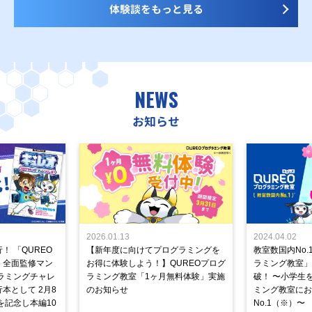
体験談をもっと見る
NEWS
お知らせ
2026.01.13
2024.04.02
！ 「QUREO
【新年度に向けてプログラミングを
教室数国内No.
」全面監修マン
お得に体験しよう！】QUREOプログ
ラミング教室」が
ラミングチャレ
ラミング教室「1ヶ月無料体験」実施
破！ 〜小学生
本として 2月8
のお知らせ
ミング教室にお
を記念し本編10
No.1（※）〜