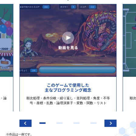
このゲームで使用した
主なプログラミング概念
・論
順次処理・条件分岐・繰り返し・並列処理・角度・不等
順
号・座標・乱数・論理演算子・変数・関数・リスト
※作品は一例です。