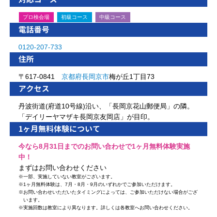
プロ検会場
初級コース
中級コース
電話番号
0120-207-733
住所
〒617-0841
京都府
長岡京市
梅が丘1丁目73
アクセス
丹波街道(府道10号線)沿い、「長岡京花山郵便局」の隣。
「デイリーヤマザキ長岡京友岡店」が目印。
1ヶ月無料体験について
今なら8月31日までのお問い合わせで1ヶ月無料体験実施
中！
まずはお問い合わせください
※
一部、実施していない教室がございます。
※
1ヶ月無料体験は、7月・8月・9月のいずれかでご参加いただけます。
※
お問い合わせいただいたタイミングによっては、ご参加いただけない場合がござ
います。
※
実施回数は教室により異なります。詳しくは各教室へお問い合わせください。