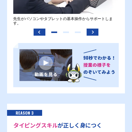
。
先生がパソコンやタブレットの基本操作からサポートしま
わから
す。
REASON 3
タイピングスキル
が正しく身につく