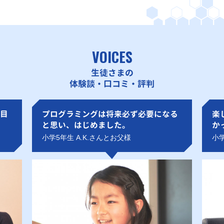
VOICES
生徒さまの
体験談・口コミ・評判
目
プログラミングは将来必ず必要になる
楽
と思い、はじめました。
か
小学5年生 A.K.さんとお父様
小学