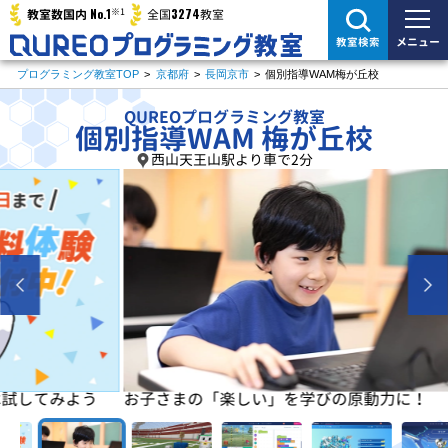
※1
No.1
3274
教室数国内
全国
教室
メニュー
教室検索
プログラミング教室TOP
>
京都府
>
長岡京市
>
個別指導WAM梅が丘校
QUREOプログラミング教室
個別指導WAM 梅が丘校
西山天王山駅より車で2分
よう
お子さまの「楽しい」を学びの原動力に！
初めは