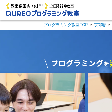
No.1
※1
3274
教室数国内
全国
教室
プログラミング教室TOP
>
京都府
>
プログラミング
を