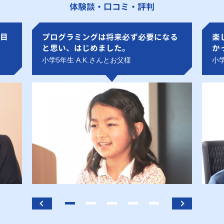
体験談・口コミ・評判
目
プログラミングは将来必ず必要になる
楽
と思い、はじめました。
か
小学5年生 A.K.さんとお父様
小学