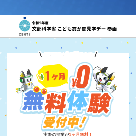
令和5年度
文部科学省 こども霞が関見学デー 参画
8
31
期間限定！
月
日
まで
実際の授業が
1ヶ月無料！