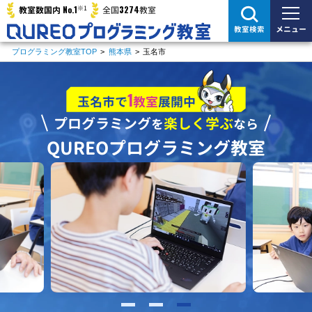
※1
No.1
3274
教室数国内
全国
教室
メニュー
教室検索
プログラミング教室TOP
>
熊本県
>
玉名市
1
玉名市で
教室
展開中
プログラミング
楽しく学ぶ
を
なら
QUREOプログラミング教室