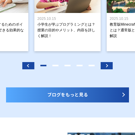
2025.10.15
2025.10.15
するためのポイ
小学生が学ぶプログラミングとは？
教育版Minecr
できる効果的な
授業の目的やメリット、内容を詳し
とは？通常版と
く解説！
解説
ブログをもっと見る