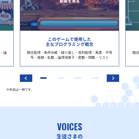
このゲームで使用した
主なプログラミング概念
・論
順次処理・条件分岐・繰り返し・並列処理・角度・不等
順
号・座標・乱数・論理演算子・変数・関数・リスト
※作品は一例です。
VOICES
生徒さまの