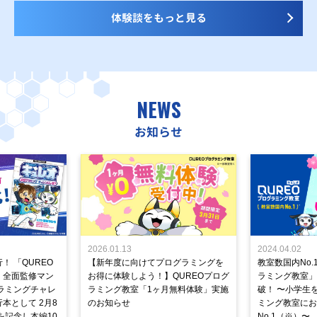
体験談をもっと見る
NEWS
お知らせ
2026.01.13
2024.04.02
！ 「QUREO
【新年度に向けてプログラミングを
教室数国内No.
」全面監修マン
お得に体験しよう！】QUREOプログ
ラミング教室」が
ラミングチャレ
ラミング教室「1ヶ月無料体験」実施
破！ 〜小学生
本として 2月8
のお知らせ
ミング教室にお
を記念し本編10
No.1（※）〜