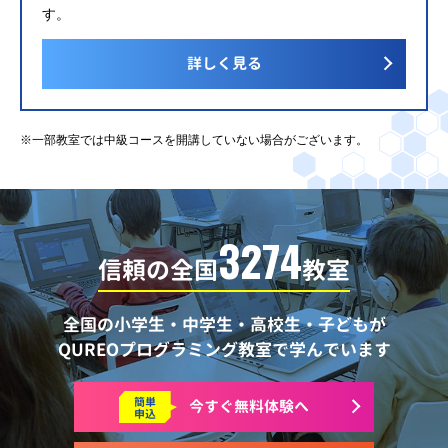
す。
詳しく見る
※一部教室では中級コースを開講していない場合がございます。
3274
信頼の全国
教室
全国の小学生・中学生・高校生・子どもが
QUREOプログラミング教室で学んでいます
簡単
今すぐ
無料体験へ
申込