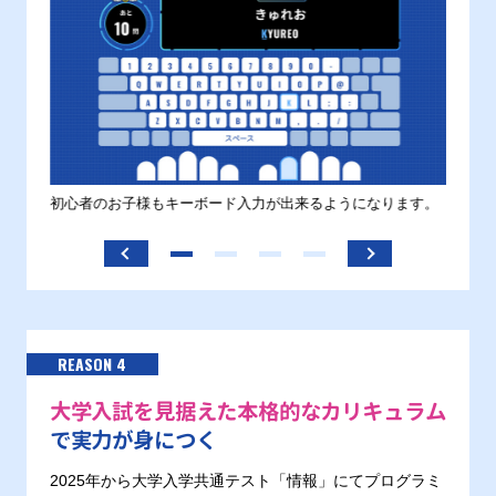
す。
初心者のお子様もキーボード入力が出来るようになります。
正しい
ます。
REASON 4
大学入試を見据えた本格的なカリキュラム
で実力が身につく
2025年から大学入学共通テスト「情報」にてプログラミ