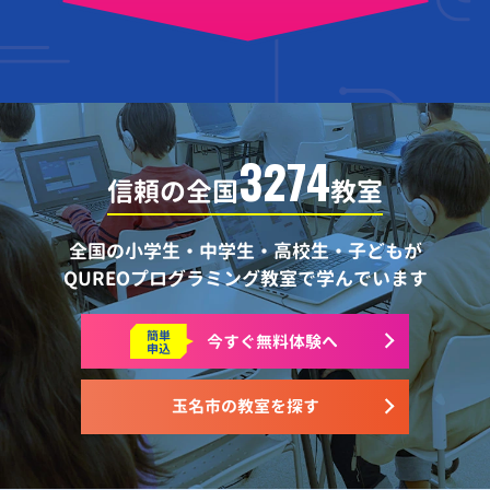
3274
信頼の全国
教室
全国の小学生・中学生・高校生・子どもが
QUREOプログラミング教室で学んでいます
簡単
今すぐ
無料体験へ
申込
玉名市の教室を探す