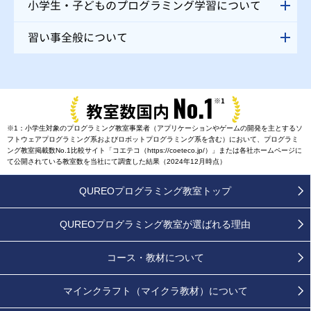
小学生・子どものプログラミング学習について
習い事全般について
No.1
※1
教室数国内
※1：小学生対象のプログラミング教室事業者（アプリケーションやゲームの開発を主とするソ
フトウェアプログラミング系およびロボットプログラミング系を含む）において、プログラミ
ング教室掲載数No.1比較サイト「コエテコ（https://coeteco.jp/）」または各社ホームページに
て公開されている教室数を当社にて調査した結果（2024年12月時点）
QUREOプログラミング教室トップ
QUREOプログラミング教室が
選ばれる理由
コース・教材について
マインクラフト（マイクラ教材）について