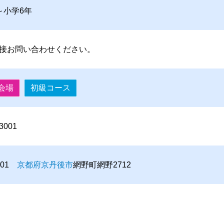
～小学6年
接お問い合わせください。
会場
初級コース
-3001
3101
京都府
京丹後市
網野町網野2712