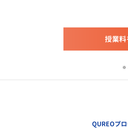
授業料
※
QUREOプ