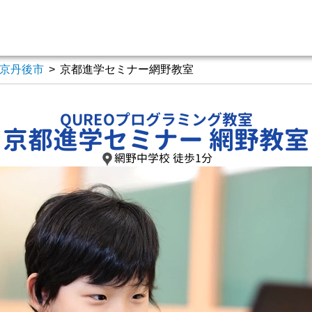
京丹後市
>
京都進学セミナー網野教室
QUREOプログラミング教室
京都進学セミナー 網野教室
網野中学校 徒歩1分