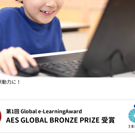
学びます
第1回 Global e-LearningAward
AES GLOBAL BRONZE PRIZE 受賞