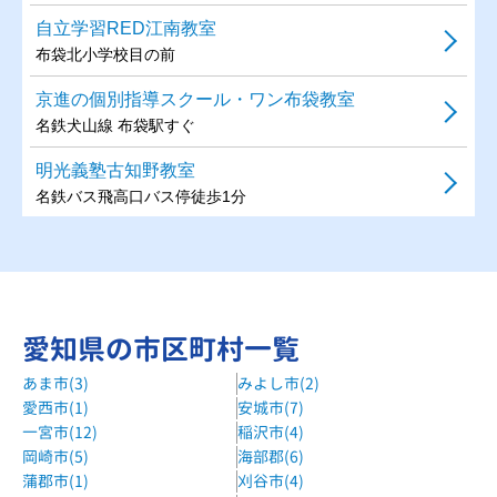
自立学習RED江南教室
布袋北小学校目の前
京進の個別指導スクール・ワン布袋教室
名鉄犬山線 布袋駅すぐ
明光義塾古知野教室
名鉄バス飛高口バス停徒歩1分
明光義塾布袋教室
名鉄犬山線江南駅より南徒歩10分
リード進学塾江南中央校
愛知県の市区町村一覧
名鉄犬山線 江南駅 徒歩13分
あま市(3)
みよし市(2)
愛西市(1)
安城市(7)
一宮市(12)
稲沢市(4)
岡崎市(5)
海部郡(6)
蒲郡市(1)
刈谷市(4)