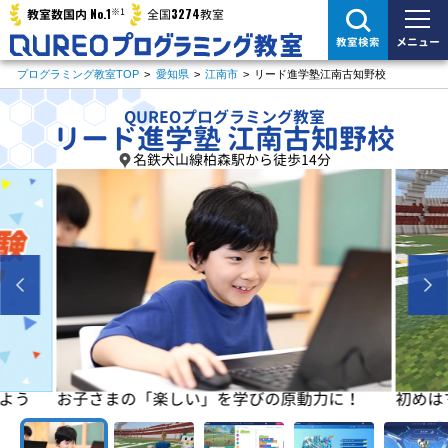
※1
No.1
3274
教室数国内
全国
教室
メニュー
教室検索
プログラミング教室TOP
>
愛知県
>
江南市
>
リード進学塾江南古知野校
QUREOプログラミング教室
リード進学塾 江南古知野校
名鉄犬山線柏森駅から徒歩14分
よう
お子さまの「楽しい」を学びの原動力に！
初めは