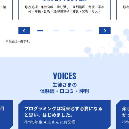
・論
順次処理・条件分岐・繰り返し・並列処理・角度・不等
順
号・座標・乱数・論理演算子・変数・関数・リスト
※作品は一例です。
VOICES
生徒さまの
体験談・口コミ・評判
目
プログラミングは将来必ず必要になる
楽
と思い、はじめました。
か
小学5年生 A.K.さんとお父様
小学