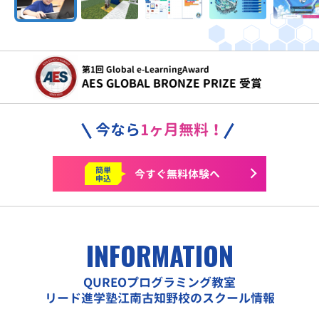
令和5年度
文部科学省 こども霞が関見学デー 参画
今なら
1ヶ月無料！
簡単
今すぐ
無料体験へ
申込
INFORMATION
QUREOプログラミング教室
リード進学塾江南古知野校のスクール情報