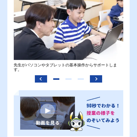
。
先生がパソコンやタブレットの基本操作からサポートしま
わから
す。