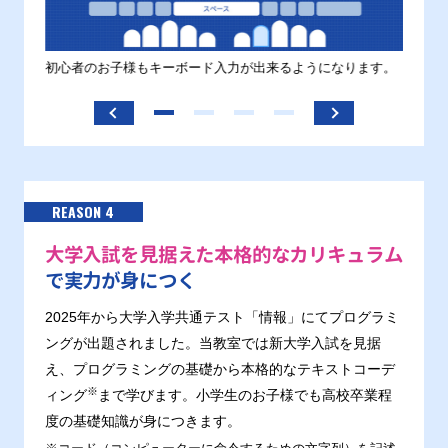
す。
初心者のお子様もキーボード入力が出来るようになります。
正しい
ます。
REASON 4
大学入試を見据えた本格的なカリキュラム
で実力が身につく
2025年から大学入学共通テスト「情報」にてプログラミ
ングが出題されました。当教室では新大学入試を見据
え、プログラミングの基礎から本格的なテキストコーデ
※
ィング
まで学びます。小学生のお子様でも高校卒業程
度の基礎知識が身につきます。