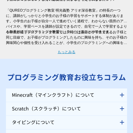
「QUREOプログラミング教室 明光義塾 アリオ深谷教室」の特長の一つ
に、講師がしっかりと小学生のお子様の学習をサポートする体制がありま
す。小学生のお子様が自分一人で進めていく過程で、わからない箇所のアド
バイスや、学習ペースを講師が設定できるので、自宅で一人で学習するより
も効果的にプログラミングを学習し、身につけることができます。
小学生が通うプログラミング教室では、時には講師が小学生であるお子様と
同じ目線で、お子様がプログラミングしたものに興味を持ち、そのお子様の
興味関心や個性を受け入れることが、小学生のプログラミングへの興味を継
続させるために非常に大切と言えます。そのため、一人ひとりのレベル・進
もっとみる
度に合わせた個別指導を行う「QUREOプログラミング教室 明光義塾 アリ
オ深谷教室」では、自分ではなかなか声をあげられない小学生のお子様に
も、講師がお声掛けをさせていただくので、安心してご受講いただけます。
プログラミング教育お役立ちコラム
Minecraft（マインクラフト）について
Scratch（スクラッチ）について
タイピングについて