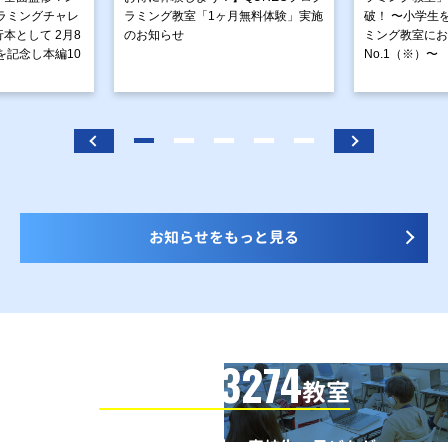
ラミングチャレ
ラミング教室「1ヶ月無料体験」実施
破！ 〜小学生
本として 2月8
のお知らせ
ミング教室にお
を記念し本編10
No.1（※）〜
お知らせをもっと見る
3274
信頼の全国
教室
全国の小学生・中学生・高校生・子どもが