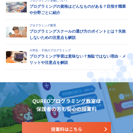
プログラミング全般について
プログラミングの資格はどんなものがある？目指す職業
や分野ごとに紹介
プログラミング教育
プログラミングスクールの選び方のポイントとは？失敗
しないための注意点も解説
小学生・子供のプログラミング
プログラミング学習は意味ない？無駄ではない理由・メ
リットや注意点を解説
QUREOプログラミング教室は
保護者の方も安心の授業料
授業料はこちら