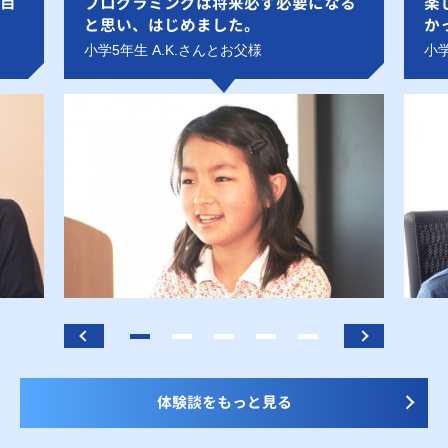
目
プログラミングは将来必ず必要になる
楽
と思い、はじめました。
か
小学5年生 A.K.さんとお父様
小学
体験談をもっと見る