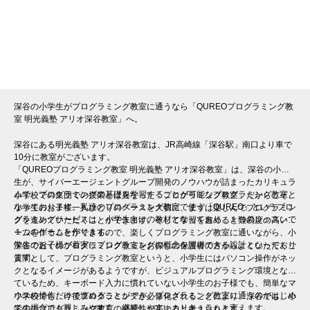
QUREOプログラミング教室で学んでいます
※授業曜日・授業料等は各教室ページよりお問い合わせください。
深谷の小学生がプログラミング教室に通うなら「QUREOプログラミング教
室 明光義塾 アリオ深谷教室」へ。
深谷にある明光義塾 アリオ深谷教室は、JR高崎線「深谷駅」南口より車で
10分に教室がございます。
「QUREOプログラミング教室 明光義塾 アリオ深谷教室」は、深谷の小学
生が、サイバーエージェントグループ開発のノウハウが詰まったカリキュラ
ムで、プログラミングの基礎を学習することが可能なプログラミング教室と
小学校での集団での授業とは異なった「プログラミング教室」だからこそ、
なっております。私達のプログラミング教室で使う「QUREO」というプロ
小学生のお子様一人ひとりのペースを大切に、まずは楽しんでプログラミン
グラミングサービスは、小学生向けの教材となっており、１つのレッスンで
グを進めていただくことができます。そして学習を進めると難易度の高いゲ
１つのゲームを作ります。
ームを作ることができるので、楽しくプログラミング教室に通いながら、小
学生のお子様が着実にプログラミングの概念を習得できる設計となっており
深谷で近くのプログラミング教室をお探しの保護者の方からよくいただくご
ます。
質問として、プログラミング教室というと、小学生にはパソコン操作がネッ
クとなるイメージがあるようですが、ビジュアルプログラミング環境となっ
ているため、キーボード入力に慣れていない小学生のお子様でも、簡単なマ
ウスの操作だけで進めることができ、プログラミング教室に通うのがはじめ
小学校でも、今後プログラミングが必修化されることにより、深谷でも、小
ての場合でも親しみやすく、継続しやすいカリキュラムと言えます。
学生のプログラミング教育の必要性が高まると考えられます。