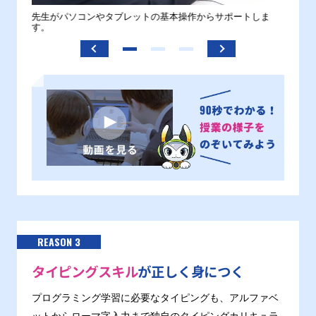
。
先生がパソコンやタブレットの基本操作からサポートしま
わから
す。
REASON 3
タイピングスキル
が正しく身につく
プログラミング学習に必要なタイピングも、アルファベ