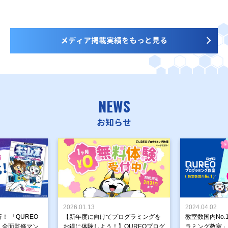
メディア掲載実績をもっと見る
NEWS
お知らせ
2026.01.13
2024.04.02
！ 「QUREO
【新年度に向けてプログラミングを
教室数国内No.
」全面監修マン
お得に体験しよう！】QUREOプログ
ラミング教室」が