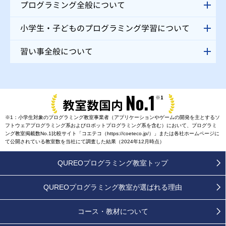
プログラミング全般について
小学生・子どものプログラミング学習について
習い事全般について
No.1
※1
教室数国内
※1：小学生対象のプログラミング教室事業者（アプリケーションやゲームの開発を主とするソ
フトウェアプログラミング系およびロボットプログラミング系を含む）において、プログラミ
ング教室掲載数No.1比較サイト「コエテコ（https://coeteco.jp/）」または各社ホームページに
て公開されている教室数を当社にて調査した結果（2024年12月時点）
QUREOプログラミング教室トップ
QUREOプログラミング教室が
選ばれる理由
コース・教材について