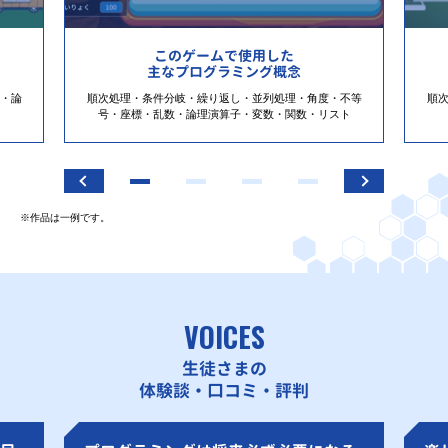
このゲームで使用した
主なプログラミング概念
・論
順次処理・条件分岐・繰り返し・並列処理・角度・不等
順
号・座標・乱数・論理演算子・変数・関数・リスト
※作品は一例です。
VOICES
生徒さまの
体験談・口コミ・評判