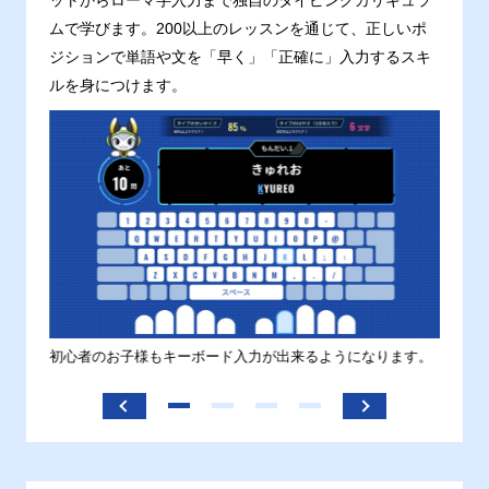
ットからローマ字入力まで独自のタイピングカリキュラ
ムで学びます。200以上のレッスンを通じて、正しいポ
ジションで単語や文を「早く」「正確に」入力するスキ
ルを身につけます。
す。
初心者のお子様もキーボード入力が出来るようになります。
正しい
ます。