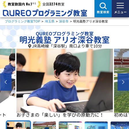
※1
No.1
3274
教室数国内
全国
教室
メニュー
教室検索
プログラミング教室TOP
>
埼玉県
>
深谷市
>
明光義塾アリオ深谷教室
QUREOプログラミング教室
明光義塾 アリオ深谷教室
JR高崎線「深谷駅」南口より車で10分
に！
初めはマイクラで楽しく基本を学びます
基本が