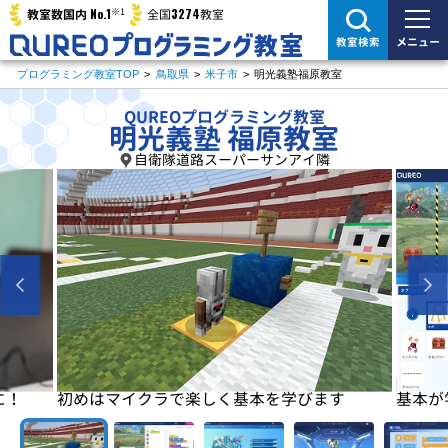
※1
No.1
3274
教室数国内
全国
教室
メニュー
教室検索
プログラミング教室TOP
>
鳥取県
>
米子市
>
明光義塾福原教室
QUREOプログラミング教室
明光義塾 福原教室
自衛隊道路スーパーサンアイ隣
に！
初めはマイクラで楽しく基本を学びます
基本が