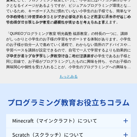
クとなるイメージがあるようですが、ビジュアルプログラミング環境となっ
ているため、キーボード入力に慣れていない小学生のお子様でも、簡単なマ
ウスの操作だけで進めることができ、プログラミング教室に通うのがはじめ
小学校でも、今後プログラミングが必修化されることにより、米子でも、小
ての場合でも親しみやすく、継続しやすいカリキュラムと言えます。
学生のプログラミング教育の必要性が高まると考えられます。
「QUREOプログラミング教室 明光義塾 福原教室」の特長の一つに、講師
がしっかりと小学生のお子様の学習をサポートする体制があります。小学生
のお子様が自分一人で進めていく過程で、わからない箇所のアドバイスや、
学習ペースを講師が設定できるので、自宅で一人で学習するよりも効果的に
プログラミングを学習し、身につけることができます。
小学生が通うプログラミング教室では、時には講師が小学生であるお子様と
同じ目線で、お子様がプログラミングしたものに興味を持ち、そのお子様の
興味関心や個性を受け入れることが、小学生のプログラミングへの興味を継
続させるために非常に大切と言えます。そのため、一人ひとりのレベル・進
もっとみる
度に合わせた個別指導を行う「QUREOプログラミング教室 明光義塾 福原
教室」では、自分ではなかなか声をあげられない小学生のお子様にも、講師
がお声掛けをさせていただくので、安心してご受講いただけます。
プログラミング教育お役立ちコラム
Minecraft（マインクラフト）について
Scratch（スクラッチ）について