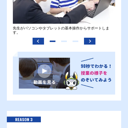
。
先生がパソコンやタブレットの基本操作からサポートしま
わから
す。
REASON 3