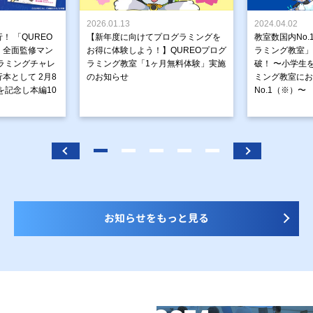
2026.01.13
2024.04.02
！ 「QUREO
【新年度に向けてプログラミングを
教室数国内No.
」全面監修マン
お得に体験しよう！】QUREOプログ
ラミング教室」が
ラミングチャレ
ラミング教室「1ヶ月無料体験」実施
破！ 〜小学生
本として 2月8
のお知らせ
ミング教室にお
を記念し本編10
No.1（※）〜
お知らせをもっと見る