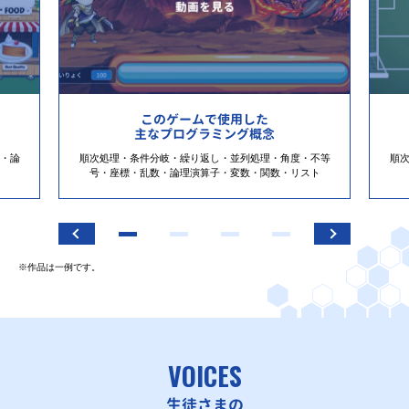
このゲームで使用した
主なプログラミング概念
・論
順次処理・条件分岐・繰り返し・並列処理・角度・不等
順
号・座標・乱数・論理演算子・変数・関数・リスト
※作品は一例です。
VOICES
生徒さまの