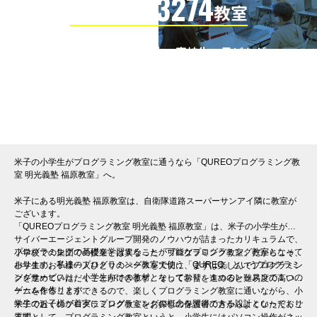
3274
信頼の全国
教室
全国の小学生・中学生・高校生・子どもが
QUREOプログラミング教室で学んでいます
※授業曜日・授業料等は各教室ページよりお問い合わせください。
米子の小学生がプログラミング教室に通うなら「QUREOプログラミング教
室 明光義塾 福原教室」へ。
米子にある明光義塾 福原教室は、自衛隊道路スーパーサンアイ隣に教室が
ございます。
「QUREOプログラミング教室 明光義塾 福原教室」は、米子の小学生が、
サイバーエージェントグループ開発のノウハウが詰まったカリキュラムで、
プログラミングの基礎を学習することが可能なプログラミング教室となって
小学校での集団での授業とは異なった「プログラミング教室」だからこそ、
おります。私達のプログラミング教室で使う「QUREO」というプログラミ
小学生のお子様一人ひとりのペースを大切に、まずは楽しんでプログラミン
ングサービスは、小学生向けの教材となっており、１つのレッスンで１つの
グを進めていただくことができます。そして学習を進めると難易度の高いゲ
ゲームを作ります。
ームを作ることができるので、楽しくプログラミング教室に通いながら、小
学生のお子様が着実にプログラミングの概念を習得できる設計となっており
米子で近くのプログラミング教室をお探しの保護者の方からよくいただくご
ます。
質問として、プログラミング教室というと、小学生にはパソコン操作がネッ