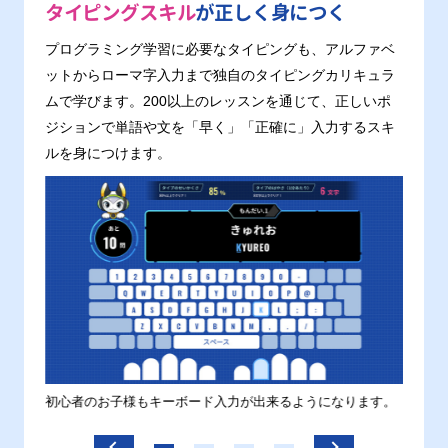
タイピングスキル
が正しく身につく
プログラミング学習に必要なタイピングも、アルファベ
ットからローマ字入力まで独自のタイピングカリキュラ
ムで学びます。200以上のレッスンを通じて、正しいポ
ジションで単語や文を「早く」「正確に」入力するスキ
ルを身につけます。
す。
初心者のお子様もキーボード入力が出来るようになります。
正しい
ます。