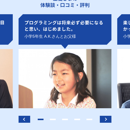
体験談・口コミ・評判
目
プログラミングは将来必ず必要になる
楽
と思い、はじめました。
か
小学5年生 A.K.さんとお父様
小学