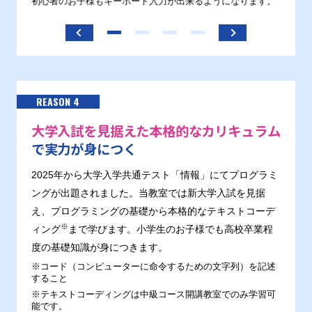
す。
初心者のお子様もキーボード入力が出来るようになります。
正しい
ます。
REASON 4
大学入試を見据えた本格的なカリキュラム
で実力が身につく
2025年から大学入学共通テスト「情報」にてプログラミ
ングが出題されました。当教室では新大学入試を見据
え、プログラミングの基礎から本格的なテキストコーデ
※
ィング
まで学びます。小学生のお子様でも高校卒業程
度の基礎知識が身につきます。
※コード（コンピューターに命令するための文字列）を記述
すること
※テキストコーディングは中級コース開講教室でのみ学習可
能です。