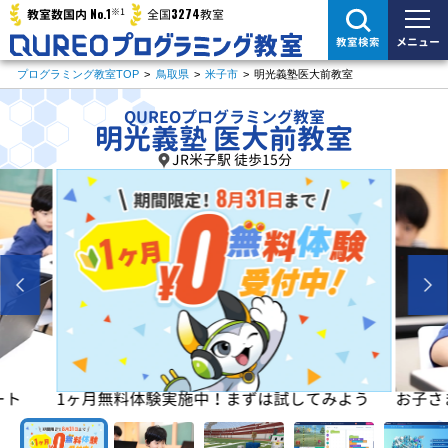
※1
No.1
3274
教室数国内
全国
教室
メニュー
教室検索
プログラミング教室TOP
>
鳥取県
>
米子市
>
明光義塾医大前教室
QUREOプログラミング教室
明光義塾 医大前教室
JR米子駅 徒歩15分
よう
お子さまの「楽しい」を学びの原動力に！
初めは