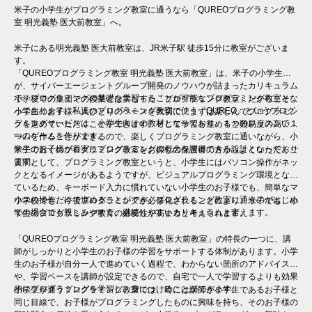
米子の小学生がプログラミング教室に通うなら「QUREOプログラミング教
室 明光義塾 医大前教室」へ。
米子にある明光義塾 医大前教室は、JR米子駅 徒歩15分に教室がございま
す。
「QUREOプログラミング教室 明光義塾 医大前教室」は、米子の小学生
が、サイバーエージェントグループ開発のノウハウが詰まったカリキュラム
で、プログラミングの基礎を学習することが可能なプログラミング教室とな
小学校での集団での授業とは異なった「プログラミング教室」だからこそ、
っております。私達のプログラミング教室で使う「QUREO」というプログ
小学生のお子様一人ひとりのペースを大切に、まずは楽しんでプログラミン
ラミングサービスは、小学生向けの教材となっており、１つのレッスンで１
グを進めていただくことができます。そして学習を進めると難易度の高いゲ
つのゲームを作ります。
ームを作ることができるので、楽しくプログラミング教室に通いながら、小
学生のお子様が着実にプログラミングの概念を習得できる設計となっており
米子で近くのプログラミング教室をお探しの保護者の方からよくいただくご
ます。
質問として、プログラミング教室というと、小学生にはパソコン操作がネッ
クとなるイメージがあるようですが、ビジュアルプログラミング環境となっ
ているため、キーボード入力に慣れていない小学生のお子様でも、簡単なマ
ウスの操作だけで進めることができ、プログラミング教室に通うのがはじめ
小学校でも、今後プログラミングが必修化されることにより、米子でも、小
ての場合でも親しみやすく、継続しやすいカリキュラムと言えます。
学生のプログラミング教育の必要性が高まると考えられます。
「QUREOプログラミング教室 明光義塾 医大前教室」の特長の一つに、講
師がしっかりと小学生のお子様の学習をサポートする体制があります。小学
生のお子様が自分一人で進めていく過程で、わからない箇所のアドバイス
や、学習ペースを講師が設定できるので、自宅で一人で学習するよりも効果
的にプログラミングを学習し、身につけることができます。
小学生が通うプログラミング教室では、時には講師が小学生であるお子様と
同じ目線で、お子様がプログラミングしたものに興味を持ち、そのお子様の