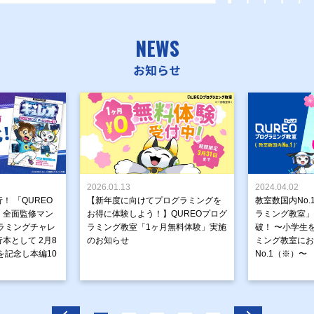
NEWS
お知らせ
2026.01.13
2024.04.02
！ 「QUREO
【新年度に向けてプログラミングを
教室数国内No.
」全面監修マン
お得に体験しよう！】QUREOプログ
ラミング教室」が
ラミングチャレ
ラミング教室「1ヶ月無料体験」実施
破！ 〜小学生
本として 2月8
のお知らせ
ミング教室にお
を記念し本編10
No.1（※）〜