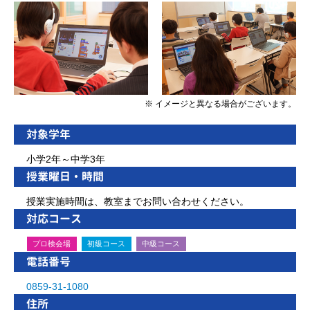
※ イメージと異なる場合がございます。
対象学年
小学2年～中学3年
授業曜日・時間
授業実施時間は、教室までお問い合わせください。
対応コース
プロ検会場
初級コース
中級コース
電話番号
0859-31-1080
住所