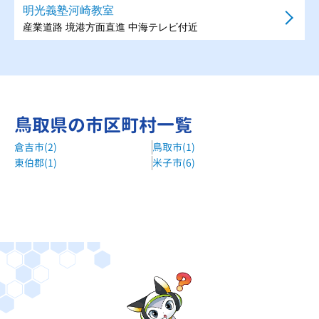
明光義塾河崎教室
産業道路 境港方面直進 中海テレビ付近
鳥取県の市区町村一覧
倉吉市(2)
鳥取市(1)
東伯郡(1)
米子市(6)