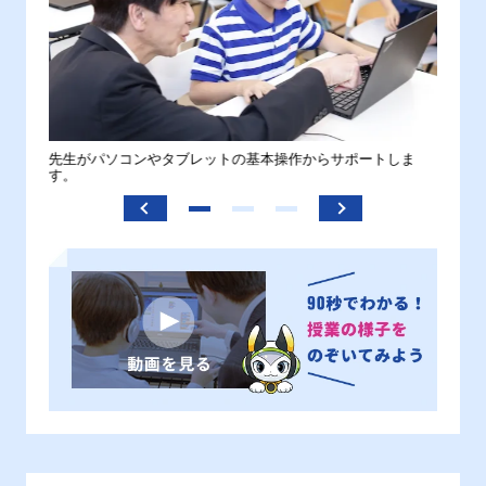
。
先生がパソコンやタブレットの基本操作からサポートしま
わから
す。