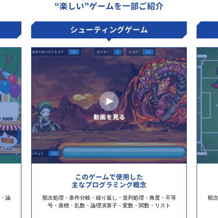
“楽しい”ゲームを一部ご紹介
シューティングゲーム
このゲームで使用した
主なプログラミング概念
・論
順次処理・条件分岐・繰り返し・並列処理・角度・不等
順
号・座標・乱数・論理演算子・変数・関数・リスト