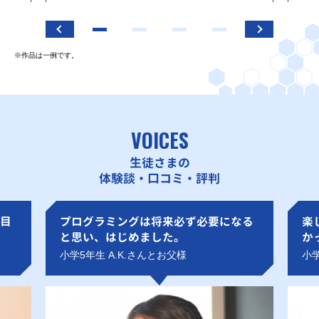
※作品は一例です。
VOICES
生徒さまの
体験談・口コミ・評判
目
プログラミングは将来必ず必要になる
楽
と思い、はじめました。
か
小学5年生 A.K.さんとお父様
小学