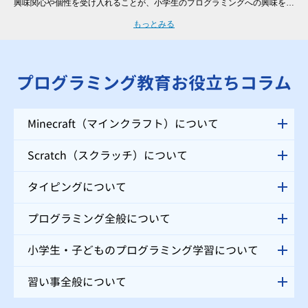
興味関心や個性を受け入れることが、小学生のプログラミングへの興味を継
続させるために非常に大切と言えます。そのため、一人ひとりのレベル・進
もっとみる
度に合わせた個別指導を行う「QUREOプログラミング教室 明光義塾 医大
前教室」では、自分ではなかなか声をあげられない小学生のお子様にも、講
師がお声掛けをさせていただくので、安心してご受講いただけます。
プログラミング教育お役立ちコラム
Minecraft（マインクラフト）について
Scratch（スクラッチ）について
タイピングについて
プログラミング全般について
小学生・子どものプログラミング学習について
習い事全般について