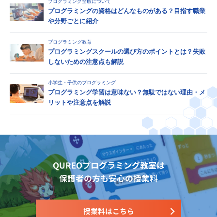
プログラミング全般について
プログラミングの資格はどんなものがある？目指す職業
や分野ごとに紹介
プログラミング教育
プログラミングスクールの選び方のポイントとは？失敗
しないための注意点も解説
小学生・子供のプログラミング
プログラミング学習は意味ない？無駄ではない理由・メ
リットや注意点を解説
QUREOプログラミング教室は
保護者の方も安心の授業料
授業料はこちら