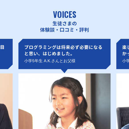
VOICES
生徒さまの
体験談・口コミ・評判
目
プログラミングは将来必ず必要になる
楽
と思い、はじめました。
か
小学5年生 A.K.さんとお父様
小学