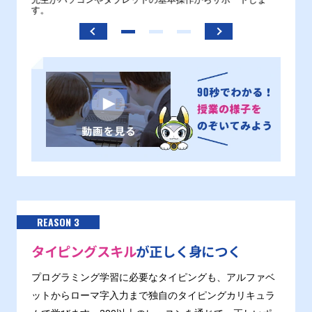
。
先生がパソコンやタブレットの基本操作からサポートしま
わから
す。
REASON 3
タイピングスキル
が正しく身につく
プログラミング学習に必要なタイピングも、アルファベ
ットからローマ字入力まで独自のタイピングカリキュラ