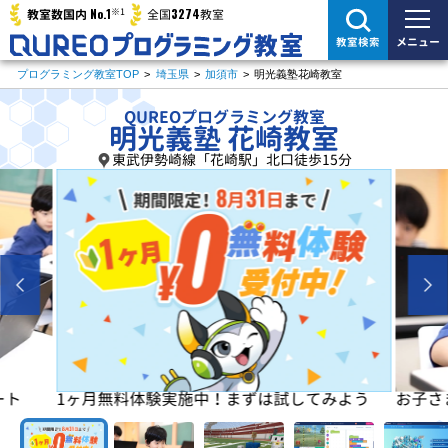
※1
No.1
3274
教室数国内
全国
教室
メニュー
教室検索
プログラミング教室TOP
>
埼玉県
>
加須市
>
明光義塾花崎教室
QUREOプログラミング教室
明光義塾 花崎教室
東武伊勢崎線「花崎駅」北口徒歩15分
よう
お子さまの「楽しい」を学びの原動力に！
初めは