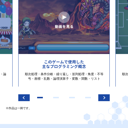
このゲームで使用した
主なプログラミング概念
・論
順次処理・条件分岐・繰り返し・並列処理・角度・不等
順
号・座標・乱数・論理演算子・変数・関数・リスト
※作品は一例です。