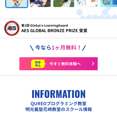
令和5年度
文部科学省 こども霞が関見学デー 参画
今なら
1ヶ月無料！
簡単
今すぐ
無料体験へ
申込
INFORMATION
QUREOプログラミング教室
明光義塾花崎教室のスクール情報