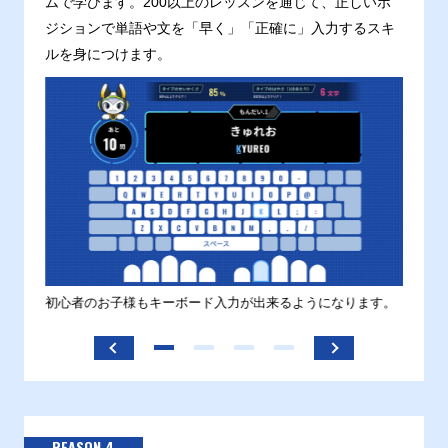
ムで学びます。200以上のレッスンを通じて、正しいポ
ジションで単語や文を「早く」「正確に」入力するスキ
ルを身につけます。
す。
初心者のお子様もキーボード入力が出来るようになります。
正しい
ます。
REASON 4