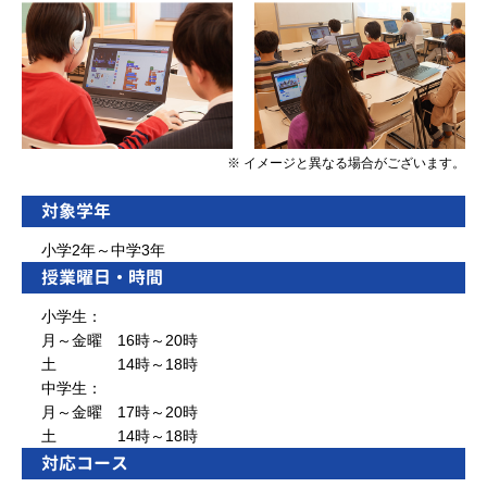
※ イメージと異なる場合がございます。
対象学年
小学2年～中学3年
授業曜日・時間
小学生：
月～金曜 16時～20時
土 14時～18時
中学生：
月～金曜 17時～20時
土 14時～18時
対応コース