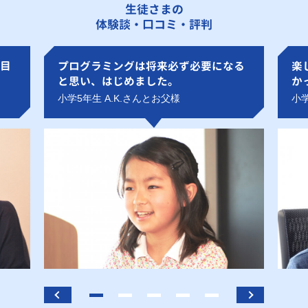
生徒さまの
体験談・口コミ・評判
目
プログラミングは将来必ず必要になる
楽
と思い、はじめました。
か
小学5年生 A.K.さんとお父様
小学