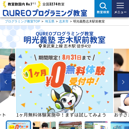
※1
No.1
3274
教室数国内
全国
教室
メニュー
教室検索
プログラミング教室TOP
>
埼玉県
>
志木市
>
明光義塾志木駅前教室
QUREOプログラミング教室
明光義塾 志木駅前教室
東武東上線 志木駅 徒歩4分
よう
お子さまの「楽しい」を学びの原動力に！
初めは