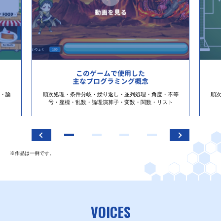
このゲームで使用した
主なプログラミング概念
・論
順次処理・条件分岐・繰り返し・並列処理・角度・不等
順
号・座標・乱数・論理演算子・変数・関数・リスト
※作品は一例です。
VOICES