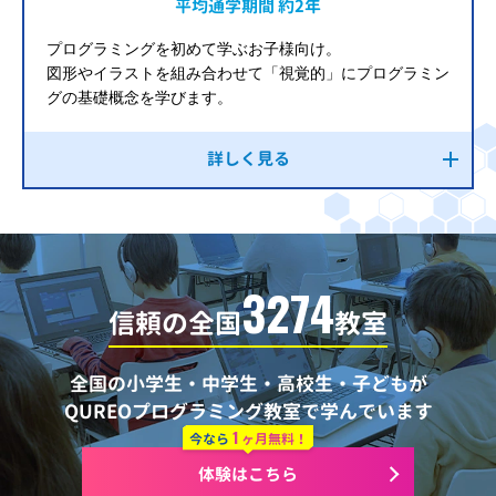
平均通学期間 約2年
プログラミングを初めて学ぶお子様向け。
図形やイラストを組み合わせて「視覚的」にプログラミン
グの基礎概念を学びます。
詳しく見る
3274
信頼の全国
教室
全国の小学生・中学生・高校生・子どもが
QUREOプログラミング教室で学んでいます
1
今なら
ヶ月無料！
体験はこちら