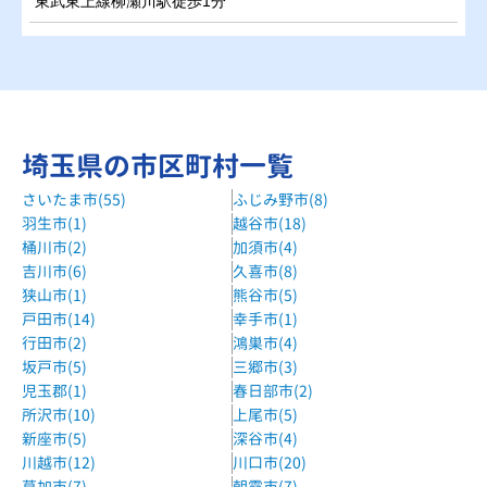
東武東上線柳瀬川駅徒歩1分
埼玉県の市区町村一覧
さいたま市(55)
ふじみ野市(8)
羽生市(1)
越谷市(18)
桶川市(2)
加須市(4)
吉川市(6)
久喜市(8)
狭山市(1)
熊谷市(5)
戸田市(14)
幸手市(1)
行田市(2)
鴻巣市(4)
坂戸市(5)
三郷市(3)
児玉郡(1)
春日部市(2)
所沢市(10)
上尾市(5)
新座市(5)
深谷市(4)
川越市(12)
川口市(20)
草加市(7)
朝霞市(7)