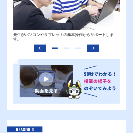
。
先生がパソコンやタブレットの基本操作からサポートしま
わから
す。
REASON 3