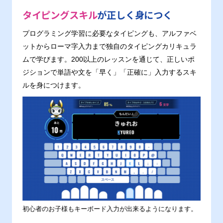
タイピングスキル
が正しく身につく
プログラミング学習に必要なタイピングも、アルファベ
ットからローマ字入力まで独自のタイピングカリキュラ
ムで学びます。200以上のレッスンを通じて、正しいポ
ジションで単語や文を「早く」「正確に」入力するスキ
ルを身につけます。
す。
初心者のお子様もキーボード入力が出来るようになります。
正しい
ます。