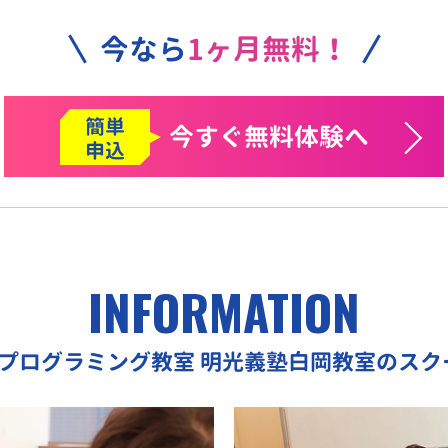
今なら
1ヶ月無料！
簡単
今すぐ
無料体験へ
申込
INFORMATION
Oプログラミング教室
明光義塾白岡教室のスク