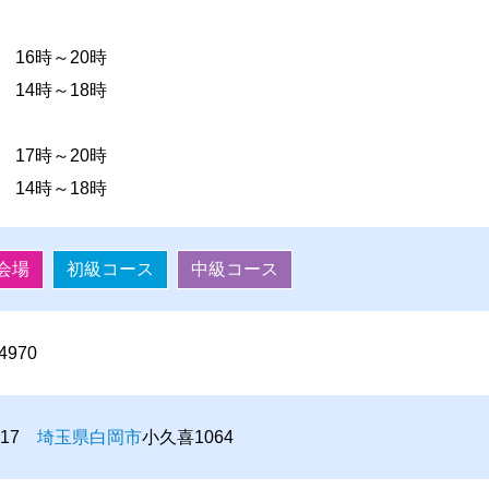
 16時～20時
4時～18時
 17時～20時
4時～18時
会場
初級コース
中級コース
-4970
0217
埼玉県
白岡市
小久喜1064