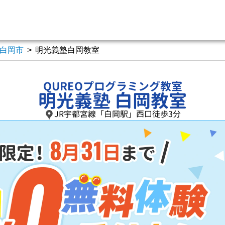
白岡市
>
明光義塾白岡教室
QUREOプログラミング教室
明光義塾 白岡教室
JR宇都宮線「白岡駅」西口徒歩3分