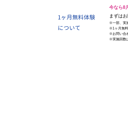
今なら8
1ヶ月無料体験
まずはお
※
一部、実
について
※
1ヶ月無
※
お問い合
※
実施回数