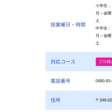
小学生：
月～金曜
土 1
授業曜日・時間
中学生：
月～金曜
土 1
対応コース
プロ検
電話番号
0480-93
住所
〒349-