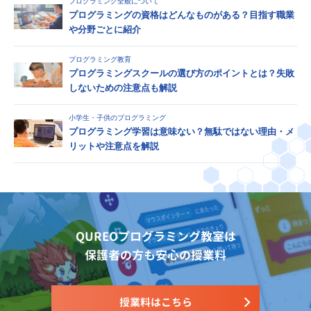
プログラミング全般について
プログラミングの資格はどんなものがある？目指す職業
や分野ごとに紹介
プログラミング教育
プログラミングスクールの選び方のポイントとは？失敗
しないための注意点も解説
小学生・子供のプログラミング
プログラミング学習は意味ない？無駄ではない理由・メ
リットや注意点を解説
QUREOプログラミング教室は
保護者の方も安心の授業料
授業料はこちら