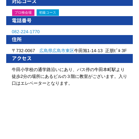
対応コース
プロ検会場
初級コース
電話番号
082-224-1770
住所
〒732-0067
広島県
広島市
東区
牛田旭1-14-13 正朋ﾋﾞﾙ 3F
アクセス
牛田小学校の通学路沿いにあり、バス停の牛田本町駅より
徒歩2分の場所にあるビルの３階に教室がございます。入り
口はエレベーターとなります。