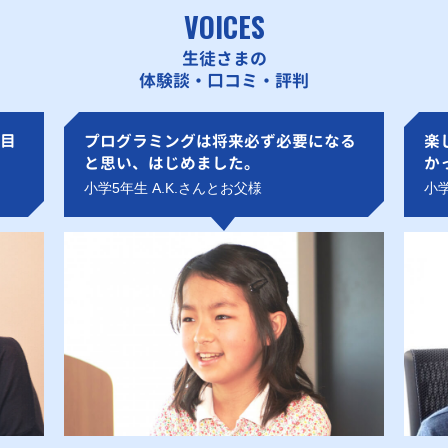
VOICES
生徒さまの
体験談・口コミ・評判
目
プログラミングは将来必ず必要になる
楽
と思い、はじめました。
か
小学5年生 A.K.さんとお父様
小学