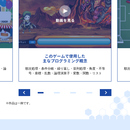
このゲームで使用した
主なプログラミング概念
・論
順次処理・条件分岐・繰り返し・並列処理・角度・不等
順
号・座標・乱数・論理演算子・変数・関数・リスト
※作品は一例です。