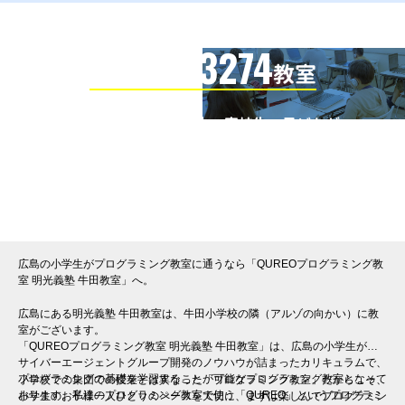
3274
信頼の全国
教室
全国の小学生・中学生・高校生・子どもが
QUREOプログラミング教室で学んでいます
※授業曜日・授業料等は各教室ページよりお問い合わせください。
広島の小学生がプログラミング教室に通うなら「QUREOプログラミング教
室 明光義塾 牛田教室」へ。
広島にある明光義塾 牛田教室は、牛田小学校の隣（アルゾの向かい）に教
室がございます。
「QUREOプログラミング教室 明光義塾 牛田教室」は、広島の小学生が、
サイバーエージェントグループ開発のノウハウが詰まったカリキュラムで、
プログラミングの基礎を学習することが可能なプログラミング教室となって
小学校での集団での授業とは異なった「プログラミング教室」だからこそ、
おります。私達のプログラミング教室で使う「QUREO」というプログラミ
小学生のお子様一人ひとりのペースを大切に、まずは楽しんでプログラミン