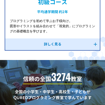
初級コース
平均通学期間 約2年
プログラミングを初めて学ぶお子様向け。
図形やイラストを組み合わせて「視覚的」にプログラミン
グの基礎概念を学びます。
詳しく見る
3274
信頼の全国
教室
全国の小学生・中学生・高校生・子どもが
QUREOプログラミング教室で学んでいます