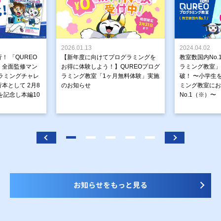
2026.01.13
2024.04.02
！ 「QUREO
【新年度に向けてプログラミングを
教室数国内No.
」全面監修マン
お得に体験しよう！】QUREOプログ
ラミング教室」が
ラミングチャレ
ラミング教室「1ヶ月無料体験」実施
破！ 〜小学生
本として 2月8
のお知らせ
ミング教室にお
を記念し本編10
No.1（※）〜
お知らせをもっと見る