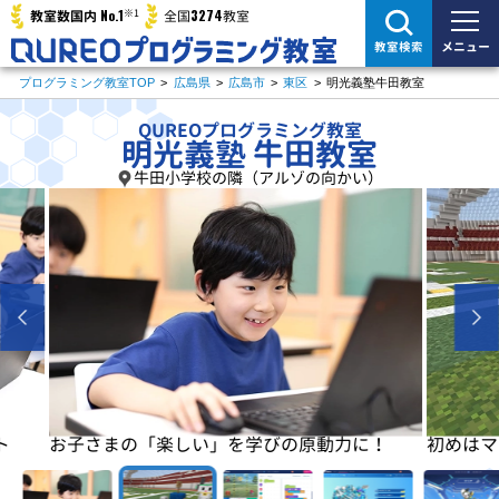
※1
No.1
3274
教室数国内
全国
教室
メニュー
教室検索
プログラミング教室TOP
>
広島県
>
広島市
>
東区
>
明光義塾牛田教室
QUREOプログラミング教室
明光義塾 牛田教室
牛田小学校の隣（アルゾの向かい）
に！
初めはマイクラで楽しく基本を学びます
基本が