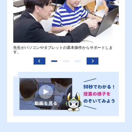
。
先生がパソコンやタブレットの基本操作からサポートしま
わから
す。