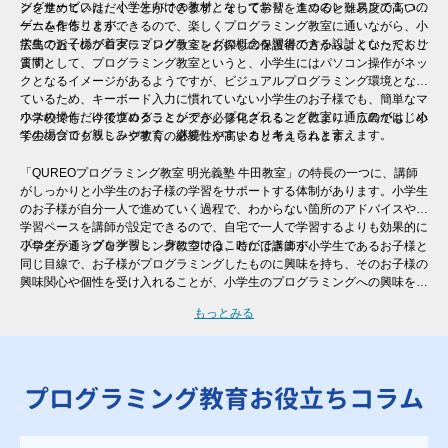
ングサービスは、小学生向けの教材となっており、１つのレッスンで１つの
グを進めていただくことができます。そして学習を進めると難易度の高いゲ
ゲームを作ります。
ームを作ることができるので、楽しくプログラミング教室に通いながら、小
学生のお子様が着実にプログラミングの概念を習得できる設計となっており
広島で近くのプログラミング教室をお探しの保護者の方からよくいただくご
ます。
質問として、プログラミング教室というと、小学生にはパソコン操作がネッ
クとなるイメージがあるようですが、ビジュアルプログラミング環境となっ
ているため、キーボード入力に慣れていない小学生のお子様でも、簡単なマ
ウスの操作だけで進めることができ、プログラミング教室に通うのがはじめ
小学校でも、今後プログラミングが必修化されることにより、広島でも、小
ての場合でも親しみやすく、継続しやすいカリキュラムと言えます。
学生のプログラミング教育の必要性が高まると考えられます。
「QUREOプログラミング教室 明光義塾 牛田教室」の特長の一つに、講師
がしっかりと小学生のお子様の学習をサポートする体制があります。小学生
のお子様が自分一人で進めていく過程で、わからない箇所のアドバイスや、
学習ペースを講師が設定できるので、自宅で一人で学習するよりも効果的に
プログラミングを学習し、身につけることができます。
小学生が通うプログラミング教室では、時には講師が小学生であるお子様と
同じ目線で、お子様がプログラミングしたものに興味を持ち、そのお子様の
興味関心や個性を受け入れることが、小学生のプログラミングへの興味を継
続させるために非常に大切と言えます。そのため、一人ひとりのレベル・進
もっとみる
度に合わせた個別指導を行う「QUREOプログラミング教室 明光義塾 牛田
教室」では、自分ではなかなか声をあげられない小学生のお子様にも、講師
がお声掛けをさせていただくので、安心してご受講いただけます。
プログラミング教育お役立ちコラム