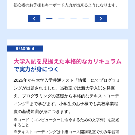
す。
初心者のお子様もキーボード入力が出来るようになります。
正しい
ます。
REASON 4
大学入試を見据えた本格的なカリキュラム
で実力が身につく
2025年から大学入学共通テスト「情報」にてプログラミ
ングが出題されました。当教室では新大学入試を見据
え、プログラミングの基礎から本格的なテキストコーデ
※
ィング
まで学びます。小学生のお子様でも高校卒業程
度の基礎知識が身につきます。
※コード（コンピューターに命令するための文字列）を記述
すること
※テキストコーディングは中級コース開講教室でのみ学習可