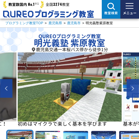
※1
No.1
3274
教室数国内
全国
教室
メニュー
教室検索
プログラミング教室TOP
>
鹿児島県
>
鹿児島市
>
明光義塾紫原教室
QUREOプログラミング教室
明光義塾 紫原教室
鹿児島交通一本桜バス停から徒歩1分
に！
初めはマイクラで楽しく基本を学びます
基本が