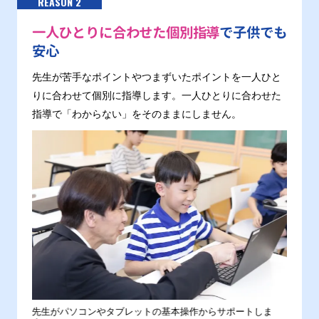
REASON 2
一人ひとりに合わせた個別指導
で子供でも
安心
先生が苦手なポイントやつまずいたポイントを一人ひと
りに合わせて個別に指導します。一人ひとりに合わせた
指導で「わからない」をそのままにしません。
。
先生がパソコンやタブレットの基本操作からサポートしま
わから