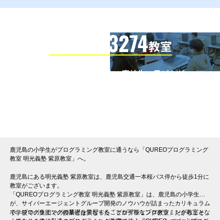
3274
信頼の全国
教室
全国の小学生・中学生・高校生・子どもが
QUREOプログラミング教室で学んでいます
※授業曜日・授業料等は各教室ページよりお問い合わせください。
鹿児島の小学生がプログラミング教室に通うなら「QUREOプログラミング
教室 明光義塾 紫原教室」へ。
鹿児島にある明光義塾 紫原教室は、鹿児島交通一本桜バス停から徒歩1分に
教室がございます。
「QUREOプログラミング教室 明光義塾 紫原教室」は、鹿児島の小学生
が、サイバーエージェントグループ開発のノウハウが詰まったカリキュラム
で、プログラミングの基礎を学習することが可能なプログラミング教室とな
小学校での集団での授業とは異なった「プログラミング教室」だからこそ、