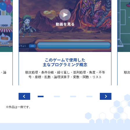
このゲームで使用した
主なプログラミング概念
・論
順次処理・条件分岐・繰り返し・並列処理・角度・不等
順
号・座標・乱数・論理演算子・変数・関数・リスト
※作品は一例です。