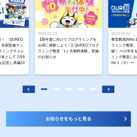
2026.01.13
2024.04.02
！ 「QUREO
【新年度に向けてプログラミングを
教室数国内No.
」全面監修マン
お得に体験しよう！】QUREOプログ
ラミング教室」が
ラミングチャレ
ラミング教室「1ヶ月無料体験」実施
破！ 〜小学生
本として 2月8
のお知らせ
ミング教室にお
を記念し本編10
No.1（※）〜
お知らせをもっと見る