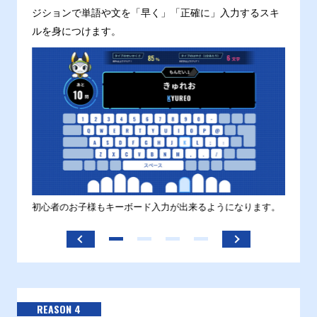
ジションで単語や文を「早く」「正確に」入力するスキ
ルを身につけます。
す。
初心者のお子様もキーボード入力が出来るようになります。
正しい
ます。
REASON 4