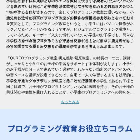
っております。私達のプログラミング教室で使う「QUREO」というプログ
小学生のお子様一人ひとりのペースを大切に、まずは楽しんでプログラミン
ラミングサービスは、小学生向けの教材となっており、１つのレッスンで１
グを進めていただくことができます。そして学習を進めると難易度の高いゲ
つのゲームを作ります。
ームを作ることができるので、楽しくプログラミング教室に通いながら、小
学生のお子様が着実にプログラミングの概念を習得できる設計となっており
鹿児島で近くのプログラミング教室をお探しの保護者の方からよくいただく
ます。
ご質問として、プログラミング教室というと、小学生にはパソコン操作がネ
ックとなるイメージがあるようですが、ビジュアルプログラミング環境とな
っているため、キーボード入力に慣れていない小学生のお子様でも、簡単な
マウスの操作だけで進めることができ、プログラミング教室に通うのがはじ
小学校でも、今後プログラミングが必修化されることにより、鹿児島でも、
めての場合でも親しみやすく、継続しやすいカリキュラムと言えます。
小学生のプログラミング教育の必要性が高まると考えられます。
「QUREOプログラミング教室 明光義塾 紫原教室」の特長の一つに、講師
がしっかりと小学生のお子様の学習をサポートする体制があります。小学生
のお子様が自分一人で進めていく過程で、わからない箇所のアドバイスや、
学習ペースを講師が設定できるので、自宅で一人で学習するよりも効果的に
プログラミングを学習し、身につけることができます。
小学生が通うプログラミング教室では、時には講師が小学生であるお子様と
同じ目線で、お子様がプログラミングしたものに興味を持ち、そのお子様の
興味関心や個性を受け入れることが、小学生のプログラミングへの興味を継
続させるために非常に大切と言えます。そのため、一人ひとりのレベル・進
もっとみる
度に合わせた個別指導を行う「QUREOプログラミング教室 明光義塾 紫原
教室」では、自分ではなかなか声をあげられない小学生のお子様にも、講師
がお声掛けをさせていただくので、安心してご受講いただけます。
プログラミング教育お役立ちコラム