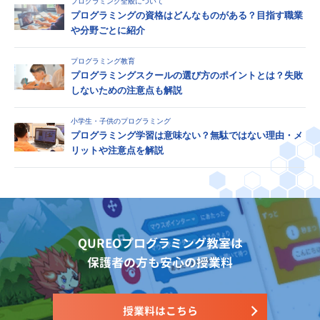
プログラミング全般について
プログラミングの資格はどんなものがある？目指す職業
や分野ごとに紹介
プログラミング教育
プログラミングスクールの選び方のポイントとは？失敗
しないための注意点も解説
小学生・子供のプログラミング
プログラミング学習は意味ない？無駄ではない理由・メ
リットや注意点を解説
QUREOプログラミング教室は
保護者の方も安心の授業料
授業料はこちら