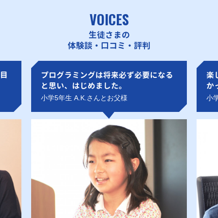
VOICES
生徒さまの
体験談・口コミ・評判
目
プログラミングは将来必ず必要になる
楽
と思い、はじめました。
か
小学5年生 A.K.さんとお父様
小学